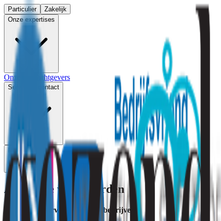
Particulier
Zakelijk
Onze expertises
Onze opdrachtgevers
Service & contact
Menu
Algemene voorwaarden
Algemene voorwaarden voor bedrijven