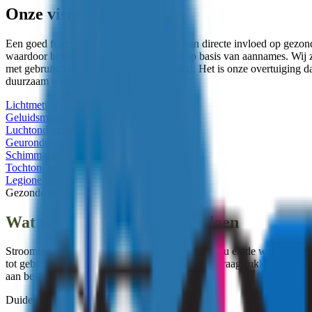
Onze visie
Een goed functionerend binnenmilieu is van directe invloed op gezondh
waardoor beslissingen worden genomen op basis van aannames. Wij zij
met gebruik, regelgeving en duurzaamheid. Het is onze overtuiging dat
duurzaam werken in de praktijk.
Lichtmeting
Geluidsmeting
Luchtonderzoek
Geuronderzoek
Schimmel & vochtonderzoek
Tochtonderzoek
Legionella preventie
Gezonde en veilige werkomgevingen
Wat wij doen en hoe wij dit doen
Strooming maakt de kwaliteit van het binnenmilieu en de werkomgeving
tot gebruik en geldende normen. Wij benaderen vraagstukken integraal
aan besluitvorming en duurzame verbetering.
Duidelijkheid bij overlast