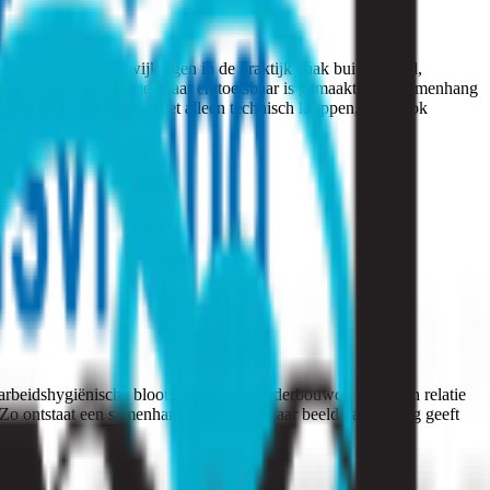
jven risico’s en afwijkingen in de praktijk vaak buiten beeld,
er de werkelijkheid meetbaar en toetsbaar is gemaakt — in samenhang
onderbouwde keuzes die niet alleen technisch kloppen, maar ook
arbeidshygiënische blootstelling naar onderbouwde keuzes in relatie
Zo ontstaat een samenhangend en toetsbaar beeld dat richting geeft