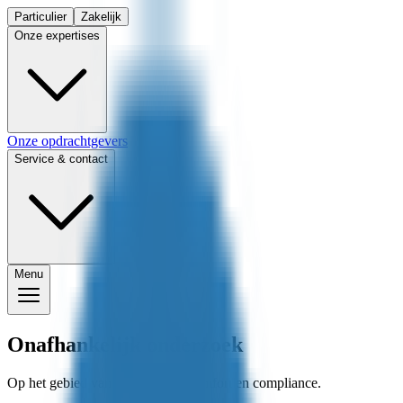
Particulier
Zakelijk
Onze expertises
Onze opdrachtgevers
Service & contact
Menu
Onafhankelijk onderzoek
Op het gebied van gezondheid, comfort en compliance.