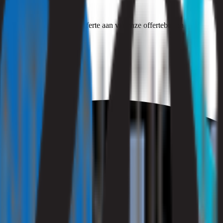
 dan een vrijblijvende offerte aan via onze offertebutton.