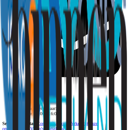
info@strooming.nl
Telefonisch bereikbaar:
Ma t/m vr: 09:00 - 16:00
Service & contact
Contact
Over ons
Werken bij
Onze
opdrachtgevers
Video's
Media
Blog