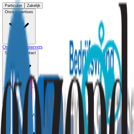
Particulier
Zakelijk
Onze expertises
Onze opdrachtgevers
Service & contact
Menu
Arbo en werkplek