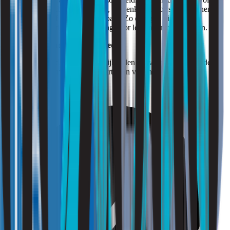
zijn van een slecht binnenmilieu, binnenklimaat of stank kunnen
hiermee effectief worden aangepakt. Zo draagt u bij aan een
gezonde en prettige leeromgeving voor leerlingen en docenten.
Strooming: Binnengewoon goed!
Bent u benieuwd naar de mogelijkheden die wij u kunnen bieden?
Vraag dan een vrijblijvende offerte aan via onze offertebutton.