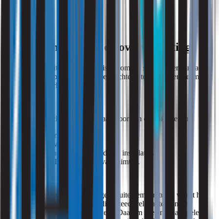
Thermisch comfort en oververhitting
Naast luchtkwaliteit krijgt thermisch comfort steeds meer aandacht.
Vooral binnen goed geïsoleerde en luchtdichte gebouwen neemt het
risico op oververhitting toe.
Temperatuurklachten ontstaan vaak door een combinatie van:
zonbelasting;
beperkte warmteafvoer;
onvoldoende regelbaarheid van installaties;
en verschillen in gebruik van ruimten.
Door klimaatverandering en hogere buitentemperaturen wordt het
beheersen van hittestress bovendien steeds relevanter binnen
toekomstbestendig gebouwontwerp. Daarom spelen maatregelen