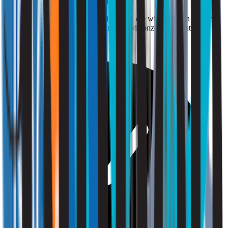
Strooming: Binnengewoon goed!
Bent u benieuwd naar de mogelijkheden die wij u kunnen bieden?
Vraag dan een vrijblijvende offerte aan via onze offertebutton.