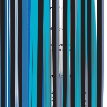
Daarnaast beïnvloeden daglicht en verlichting:
visueel comfort;
welzijn;
gebruiksbeleving;
en de kwaliteit van de werkomgeving.
Binnen gezonde gebouwen vraagt dit om een evenwichtige
afstemming tussen comfort, energieprestatie en gebruik.
Praktijkprestaties worden steeds
belangrijker
Binnen de bouw- en vastgoedsector verschuift de aandacht steeds
meer van theoretische prestaties naar het daadwerkelijke
functioneren van gebouwen tijdens gebruik. Certificeringen zoals
BREEAM en WELL versterken deze ontwikkeling doordat zij