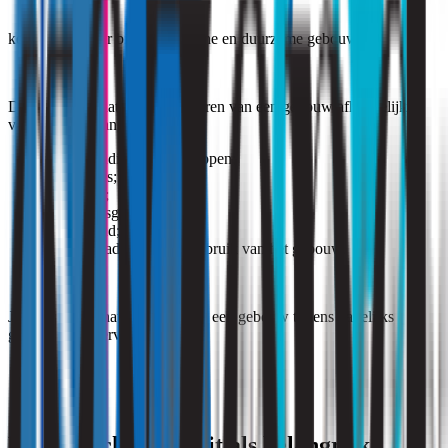
komen ook voor binnen moderne en duurzame gebouwen.
Dat komt doordat het functioneren van een gebouw afhankelijk is
van de samenhang tussen:
bouwkundige eigenschappen;
installaties;
ventilatie;
bezettingsgraad;
onderhoud;
en het daadwerkelijke gebruik van het gebouw.
Juist die combinatie bepaalt hoe een gebouw tijdens dagelijks
gebruik wordt ervaren.
Binnenluchtkwaliteit als belangrijk