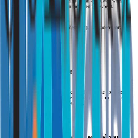
Om inzicht te krijgen in het functioneren van gebouwen worden
steeds vaker technische analyses en metingen uitgevoerd.
Afhankelijk van de situatie kan onderzoek plaatsvinden naar:
luchtkwaliteit;
ventilatiecapaciteit;
thermisch comfort;
geluid en akoestiek;
daglicht en verlichting;
vochtproblematiek;
en microbiologische belasting.
Dergelijke onderzoeken geven inzicht in de feitelijke prestaties van
een gebouw en maken zichtbaar welke factoren invloed hebben op
comfort, gezondheid en gebruikskwaliteit.
Gezonde gebouwen als onderdeel van