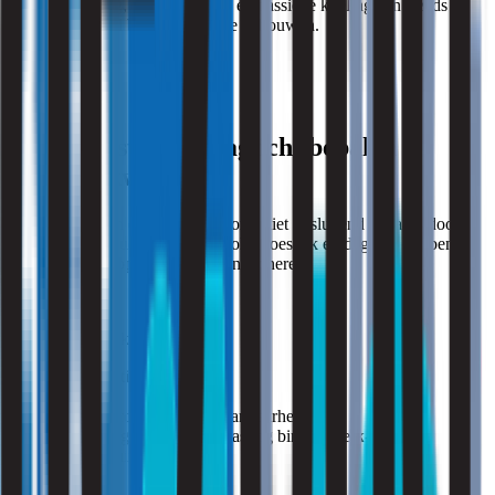
zoals zonwering, nachtventilatie en passieve koeling een steeds
belangrijkere rol binnen gezonde gebouwen.
Ook akoestiek en daglicht bepalen
gebruikskwaliteit
De kwaliteit van een gebouw wordt niet uitsluitend bepaald door
temperatuur of luchtkwaliteit. Ook akoestiek en daglicht hebben
directe invloed op comfort en functioneren.
Slechte akoestiek kan leiden tot:
concentratieverlies;
hinder;
verminderde spraakverstaanbaarheid;
en een hogere ervaren belasting binnen werk- en
verblijfsruimten.