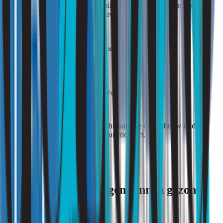
gezondheid, comfort en binnenmilieu nadrukkelijk meenemen
binnen de beoordeling van gebouwen.
Daardoor groeit ook de behoefte aan:
praktijkmetingen;
verificatie van prestaties;
monitoring van installaties;
en objectieve beoordeling van het binnenmilieu.
Juist praktijkonderzoek maakt zichtbaar hoe een gebouw onder
representatieve omstandigheden functioneert.
Onderzoek en metingen binnen gezonde
gebouwen