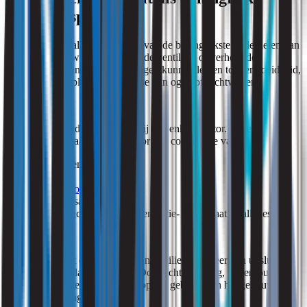
aandachtspunt
Binnenluchtkwaliteit vormt één van de belangrijkste onderdelen van
gezonde gebouwen. Onvoldoende ventilatie of verhoogde
concentraties van verontreinigingen kunnen leiden tot vermoeidheid,
concentratieproblemen en irritatie van ogen of luchtwegen.
De oorzaak ligt daarbij zelden bij één enkele factor. In veel
gebouwen ontstaat belasting door een combinatie van:
materiaalemissies;
fijnstof;
microbiologische agentia
;
gebruikersactiviteiten;
en het functioneren van ventilatie- en klimaatinstallaties.
Daardoor vraagt een gezond binnenmilieu om meer dan uitsluitend
voldoende ventilatiecapaciteit. Ook luchtverdeling, onderhoud,
bronbeheersing en afstemming op het gebruik van het gebouw
spelen een belangrijke rol.