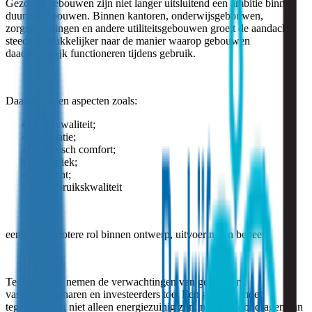
Gezonde gebouwen zijn niet langer uitsluitend een ambitie binnen
duurzaam bouwen. Binnen kantoren, onderwijsgebouwen,
zorgomgevingen en andere utiliteitsgebouwen groeit de aandacht
steeds nadrukkelijker naar de manier waarop gebouwen
daadwerkelijk functioneren tijdens gebruik.
Daarbij spelen aspecten zoals:
luchtkwaliteit;
ventilatie;
thermisch comfort;
akoestiek;
daglicht;
en gebruikskwaliteit
een steeds grotere rol binnen ontwerp, uitvoering en beheer.
Tegelijkertijd nemen de verwachtingen van gebruikers,
vastgoedeigenaren en investeerders toe. Een gebouw moet
tegenwoordig niet alleen energiezuinig zijn, maar ook bijdragen aan