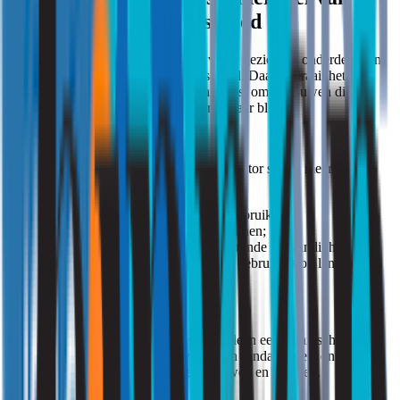
toekomstbestendig vastgoed
Gezonde gebouwen worden steeds vaker gezien als onderdeel van
duurzaam en toekomstbestendig vastgoed. Daarbij draait het niet
uitsluitend om energiebesparing, maar juist om gebouwen die
langdurig comfortabel, gezond en bruikbaar blijven.
Hierdoor verschuift de focus binnen de sector steeds meer naar
gebouwen die:
aantoonbaar functioneren tijdens gebruik;
een gezond binnenmilieu ondersteunen;
comfortabel blijven onder veranderende omstandigheden;
en aansluiten op de behoeften van gebruikers op lange
termijn.
Gezonde gebouwen zijn daarmee niet alleen een technische of
duurzame ambitie, maar steeds vaker een fundamenteel onderdeel
van toekomstbestendig ontwerpen, bouwen en beheren.