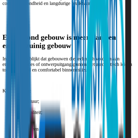
comfort, gezondheid en langdurige bruikbaarheid.
Een gezond gebouw is meer dan een
energiezuinig gebouw
In de praktijk blijkt dat gebouwen die technisch voldoen aan
energieprestaties of ontwerpuitgangspunten niet automatisch leiden
tot een gezond en comfortabel binnenmilieu.
Klachten over:
temperatuur;
tocht;
luchtkwaliteit;
geluid;
geur;
of algemeen discomfort