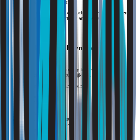
gevoeligheid voor temperatuur.
Juist daarom vraagt beoordeling van tochtklachten vaak om een
combinatie van metingen, inspectie en analyse van het
binnenklimaat.
Onderzoek naar tocht en thermisch
comfort
Wanneer klachten structureel aanwezig blijven, kan onderzoek naar
tocht en thermisch comfort noodzakelijk zijn.
Daarbij wordt onder meer gekeken naar:
luchtsnelheden;
luchtstromen;
temperatuurverdeling;
ventilatiecapaciteit;
luchtverdeling binnen ruimten;
invloed van gevels en ramen;
positie van werkplekken.