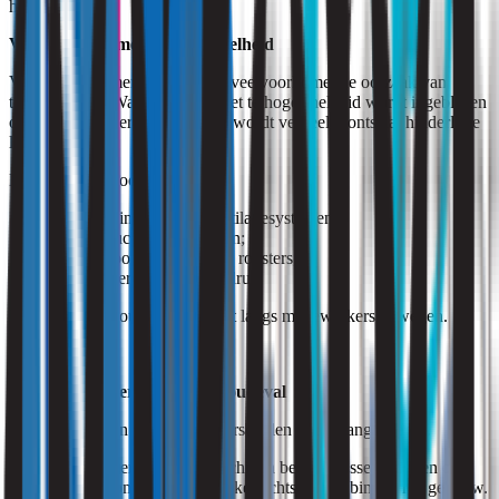
het gebouw.
Ventilatiesystemen en luchtsnelheid
Ventilatiesystemen vormen een veelvoorkomende oorzaak van
tochtklachten. Wanneer lucht met te hoge snelheid wordt ingeblazen
of ongunstig over werkplekken wordt verdeeld, ontstaat hinderlijke
luchtstroming.
Dit gebeurt bijvoorbeeld door:
verkeerd ingeregelde ventilatiesystemen;
te hoge luchthoeveelheden;
onjuiste positionering van roosters;
lokale overdruk of onderdruk.
Daardoor kan koude lucht direct langs medewerkers bewegen.
Temperatuurverschillen en koudeval
Daarnaast spelen temperatuurverschillen een belangrijke rol.
Wanneer grote temperatuurverschillen bestaan tussen ruimten of
oppervlakken, ontstaan natuurlijke luchtstromen binnen het gebouw.