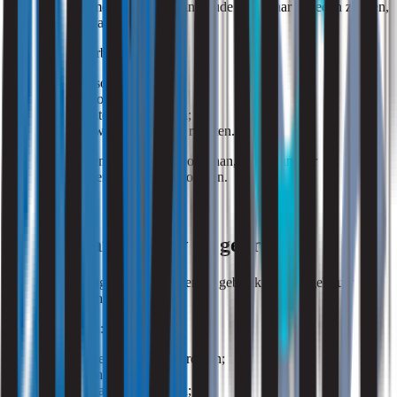
Vooral langs ramen en gevels kan koude lucht naar beneden zakken,
ook wel koudeval genoemd.
Dit komt bijvoorbeeld voor bij:
slecht geïsoleerde gevels;
grote glasoppervlakken;
koude buitentemperaturen;
lokale opwarming binnen ruimten.
Daardoor kunnen tochtklachten ontstaan, zelfs wanneer
ventilatiesystemen correct functioneren.
Invloed van gebouw en gebruik
Ook bouwkundige eigenschappen en gebruik van het gebouw
beïnvloeden luchtstromen.
Denk hierbij aan:
open deuren of verkeersstromen;
verschillen in bezetting;
indeling van werkplekken;