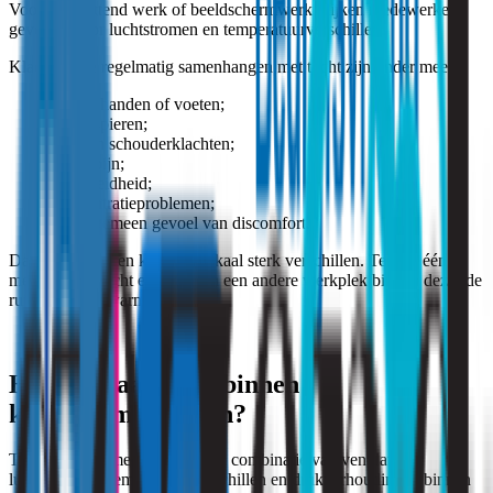
Vooral bij zittend werk of beeldschermwerk blijken medewerkers
gevoelig voor luchtstromen en temperatuurverschillen.
Klachten die regelmatig samenhangen met tocht zijn onder meer:
koude handen of voeten;
stijve spieren;
nek- en schouderklachten;
hoofdpijn;
vermoeidheid;
concentratieproblemen;
een algemeen gevoel van discomfort.
Daarnaast kunnen klachten lokaal sterk verschillen. Terwijl één
medewerker tocht ervaart, kan een andere werkplek binnen dezelfde
ruimte juist te warm aanvoelen.
Hoe ontstaat tocht binnen
kantooromgevingen?
Tocht ontstaat meestal door een combinatie van ventilatie,
luchtsnelheid, temperatuurverschillen en drukverhoudingen binnen