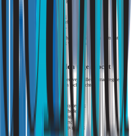
Daarnaast kan onderzoek inzicht geven in:
verschillen tussen ruimten;
variaties gedurende de dag;
invloed van bezetting en gebruik;
functioneren van ventilatie- en klimaatinstallaties.
Juist door deze factoren in samenhang te beoordelen ontstaat een
realistischer beeld van de oorzaak van klachten.
Mogelijke maatregelen tegen tocht
Afhankelijk van de oorzaak kunnen verschillende maatregelen
bijdragen aan het verminderen van tochtklachten.
Voorbeelden hiervan zijn:
optimaliseren van ventilatiesystemen;
aanpassen van luchthoeveelheden;
verbeteren van luchtverdeling;
aanpassen van roosterposities;
beperken van koudeval langs gevels;
verbeteren van isolatie;