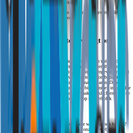
herpositioneren van werkplekken.
Daarnaast kan het noodzakelijk zijn om temperatuurverschillen
tussen ruimten beter in balans te brengen.
Een comfortabel kantoor vraagt om
balans
Een gezond binnenklimaat draait niet uitsluitend om voldoende
ventilatie. Ook luchtstromen, temperatuurverdeling en thermisch
comfort spelen een belangrijke rol binnen kantooromgevingen. Juist
de balans tussen ventilatie, luchtverversing en comfort bepaalt
uiteindelijk hoe medewerkers het binnenklimaat ervaren. Door
tochtklachten serieus te onderzoeken en het binnenmilieu integraal te
beoordelen ontstaat beter inzicht in de oorzaak van klachten én in de
maatregelen die nodig zijn om het comfort op de werkplek
structureel te verbeteren.
Strooming: Binnengewoon goed!
Bent u benieuwd naar de mogelijkheden die wij u kunnen bieden?
Vraag dan een vrijblijvende offerte aan via onze offertebutton.