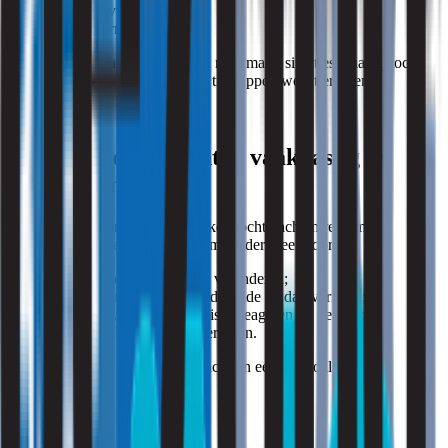
plaatsing van installaties;
lokale warmtebronnen.
Daardoor ontstaan in de praktijk regelmatig situaties waarbij tocht
slechts op specifieke plekken of tijdstippen wordt ervaren.
Waarom tochtklachten vaak lastig te
beoordelen zijn
Binnen kantooromgevingen blijken tochtklachten regelmatig
moeilijk objectiveerbaar. Dat komt onder meer doordat:
luchtstromen voortdurend veranderen;
temperatuurverschillen gedurende de dag variëren;
ventilatiesystemen dynamisch reageren op gebruik;
comfort subjectief wordt ervaren.
Daarnaast spelen persoonlijke factoren een rol, zoals:
activiteitenniveau;
kleding;
positie van de werkplek;