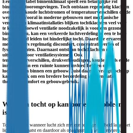
Een comfortabel binnenklimaat speelt een belangrijke rol
binnen kantooromgevingen. Toch ontstaan regelmatig klachten
over tocht, koude luchtstromen of temperatuurverschillen op de
werkplek. Vooral in moderne gebouwen met mechanische
ventilatie en klimaatinstallaties blijken tochtklachten veel voor
te komen. Hoewel ventilatie noodzakelijk is voor een gezond
binnenmilieu, kan een verkeerde luchtverdeling of een te hoge
luchtsnelheid leiden tot hinderlijke tocht. Daardoor ervaren
medewerkers regelmatig discomfort, concentratieverlies of
fysieke klachten. Daarnaast ontstaan tochtklachten niet
uitsluitend door ventilatiesystemen. Ook
temperatuurverschillen, drukverhoudingen, koude gevels en de
inrichting van een ruimte kunnen invloed hebben op
luchtstromen binnen een gebouw. Juist daarom vraagt tocht op
kantoor vaak om een bredere beoordeling van ventilatie,
thermisch comfort en gebouwgebruik.
Waarom tocht op kantoor een probleem
is
Tocht ontstaat wanneer lucht zich met een te hoge snelheid langs het
lichaam verplaatst en daardoor als onaangenaam wordt ervaren.