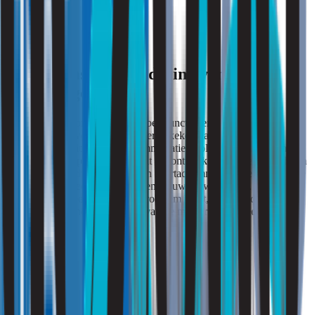
Een volwassen benadering van
sportvastgoed
De aandacht voor gezonde en goed functionerende gebouwen
groeit. Daarbij wordt steeds vaker gekeken naar de totale
gebruikskwaliteit van een accommodatie in plaats van uitsluitend
naar technische prestaties. Vanuit die ontwikkeling is het logisch om
ook de akoestische prestaties van sportaccommodaties expliciet mee
te nemen in beheer-, renovatie- en nieuwbouwtrajecten. Niet omdat
iedere sporthal een akoestisch probleem heeft, maar omdat geluid
een wezenlijk onderdeel vormt van de manier waarop een gebouw
wordt gebruikt.
Conclusie