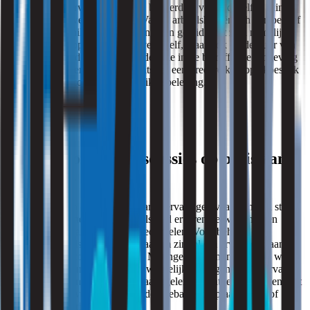
bewegingsonderwijs, trainers en beheerders vormt dezelfde ruimte
een dagelijkse werkomgeving. Vanuit arbeidshygiënisch perspectief
maakt dit verschil. De beoordeling van geluid richt zich namelijk
niet uitsluitend op het geluidsniveau zelf, maar ook op de duur van
blootstelling en de werkzaamheden die in de betreffende omgeving
worden uitgevoerd. Daarmee ontstaat een bredere kijk op akoestiek
dan uitsluitend comfort of gebruikersbeleving.
Meten voorkomt discussies op basis van
aannames
Akoestiek is een onderwerp waarbij ervaringen vaak centraal staan.
Gebruikers kunnen een ruimte als luid ervaren, terwijl anderen
dezelfde ruimte als acceptabel beoordelen. Voor beheer- en
investeringsbeslissingen is het daarom zinvol om ervaringen aan te
vullen met objectieve gegevens. Metingen maken inzichtelijk welke
akoestische eigenschappen daadwerkelijk bijdragen aan de ervaren
situatie en helpen om verbetermaatregelen gericht te beoordelen. Dit
voorkomt dat investeringen worden gebaseerd op aannames of
individuele ervaringen.