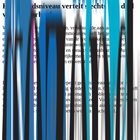
Het geluidsniveau vertelt slechts een deel
van het verhaal
Wanneer geluid wordt besproken, verschuift de aandacht al snel
naar decibellen. Voor sportaccommodaties geeft het geluidsniveau
echter slechts een beperkt beeld van de werkelijke situatie. De
akoestische kwaliteit van een ruimte wordt mede bepaald door
eigenschappen zoals nagalmtijd en spraakverstaanbaarheid. Juist
deze factoren bepalen in belangrijke mate hoe een sporthal wordt
ervaren tijdens lessen, trainingen en wedstrijden.
Een sportzaal met een relatief beperkt geluidsniveau kan door een
lange nagalmtijd toch als onrustig worden ervaren. Omgekeerd hoeft
een hogere geluidsproductie niet automatisch problematisch te zijn
wanneer de ruimte akoestisch goed functioneert. Voor beheerders en
opdrachtgevers betekent dit dat geluidsniveau en akoestische
kwaliteit niet als synoniemen moeten worden beschouwd.