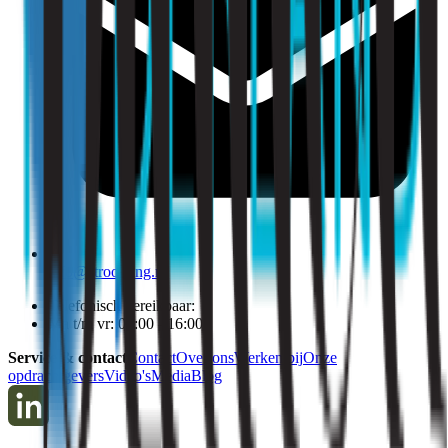
info@strooming.nl
Telefonisch bereikbaar:
Ma t/m vr: 09:00 - 16:00
Service & contact
Contact
Over ons
Werken bij
Onze
opdrachtgevers
Video's
Media
Blog