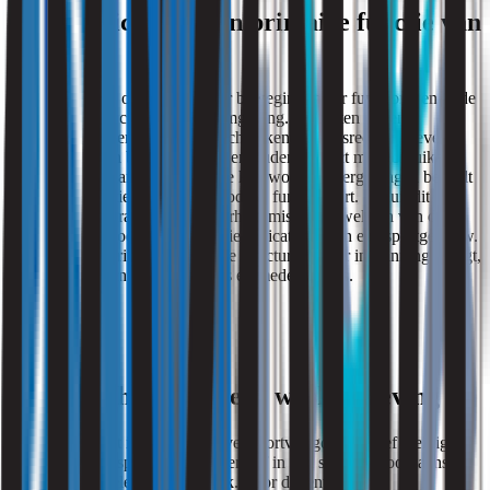
Communicatie is een primaire functie van
de ruimte
Sporthallen zijn ontworpen voor beweging, maar functioneren in de
praktijk ook als communicatieomgeving. Docenten geven
instructies, trainers corrigeren technieken, scheidsrechters geven
aanwijzingen en beheerders onderhouden contact met gebruikers.
De kwaliteit waarmee informatie kan worden overgedragen bepaalt
mede hoe effectief een accommodatie functioneert. Vanuit dit
perspectief is spraakverstaanbaarheid misschien wel één van de
belangrijkste akoestische prestatie-indicatoren van een sportgebouw.
Een ruimte waarin communicatie structureel meer inspanning vraagt,
stelt hogere eisen aan gebruikers én medewerkers.
Een sporthal is ook een werkomgeving
Dat laatste krijgt in discussies over sportvastgoed relatief weinig
aandacht. Voor sporters is een verblijf in een sporthal doorgaans
beperkt tot enkele uren per week. Voor docenten