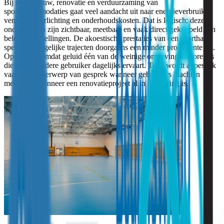
Bij nieuwbouw, renovatie en verduurzaming van
sportaccommodaties gaat veel aandacht uit naar energieverbruik,
ventilatie, verlichting en onderhoudskosten. Dat is logisch; deze
onderwerpen zijn zichtbaar, meetbaar en vaak direct gekoppeld aan
beleidsdoelstellingen. De akoestische prestaties van een sporthal
spelen in dergelijke trajecten doorgaans een minder prominente rol.
Opvallend, omdat geluid één van de weinige omgevingsfactoren is
die vrijwel iedere gebruiker dagelijks ervaart. Toch wordt akoestiek
vaak pas onderwerp van gesprek wanneer gebruikers klachten
melden of wanneer een renovatieproject al in uitvoering is.