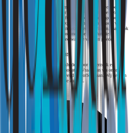
De kwaliteit van een sportaccommodatie wordt niet alleen bepaald
door wat zichtbaar is. Ook minder tastbare eigenschappen, zoals
akoestiek, hebben invloed op het functioneren van een gebouw.
Voor beheerders, gemeenten en exploitanten biedt aandacht voor
geluid daarom niet alleen inzicht in gebruikerservaringen, maar ook
in de manier waarop een sportaccommodatie haar functie
ondersteunt. Juist daarin ligt de meerwaarde van een goede
akoestische beoordeling.
Strooming: Binnengewoon goed!
Bent u benieuwd naar de mogelijkheden voor onderzoek en
metingen binnen uw sportaccommodatie? Vraag dan via onze
offertebutton of per e-mail vrijblijvend een offerte aan. Wij denken
graag met u mee over een passende aanpak.