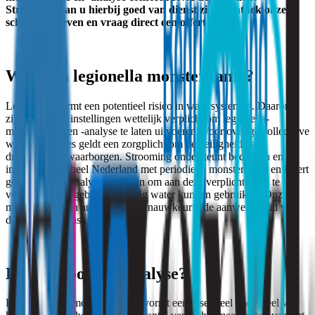
Strooming kan u hierbij goed van dienst zijn. Ontdek onze
scherpe tarieven en vraag direct een offerte aan.
Waarom legionella monstername?
Legionella vormt een potentieel risico in watersystemen. Daarom
zijn prioritaire instellingen wettelijk verplicht om legionella-
monstername en -analyse te laten uitvoeren. Voor overige collectieve
waterinstallaties geldt een zorgplicht om de veiligheid van
drinkwater te waarborgen. Strooming ondersteunt bedrijven en
instellingen in heel Nederland met periodieke monstername en levert
gedetailleerde analyseresultaten om aan deze verplichtingen te
voldoen, zodat gebruikers veilig water kunnen gebruiken. Onze
monstername en analyse stellen nauwkeurig de aanwezigheid van
deze bacterie vast.
Hoe verloopt de analyse?
Een legionella-monsteranalyse vormt een essentieel onderdeel van