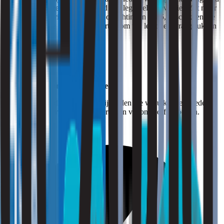
volledig ontzorgen op het gebied van legionellapreventie. Met meer
dan 35 jaar ervaring, sinds onze oprichting in 1986, beschikken we
over diepgaande kennis en expertise om uw legionellavraagstukken
op te lossen.
Strooming: Binnengewoon goed!
Bent u benieuwd naar de mogelijkheden die wij u kunnen bieden?
Vraag dan een vrijblijvende offerte aan via onze offertebutton.