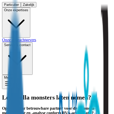
Particulier
Zakelijk
Onze expertises
Onze opdrachtgevers
Service & contact
Menu
Legionella monsters laten nemen?
Op zoek naar betrouwbare partner voor de legionella-
monstername en -analyse conform RVA-accreditatie?