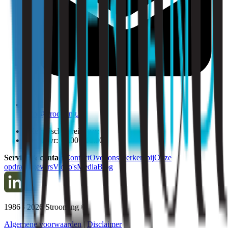
info@strooming.nl
Telefonisch bereikbaar:
Ma t/m vr: 09:00 - 16:00
Service & contact
Contact
Over ons
Werken bij
Onze
opdrachtgevers
Video's
Media
Blog
1986 -
2026
Strooming ©
Algemene voorwaarden
|
Disclaimer