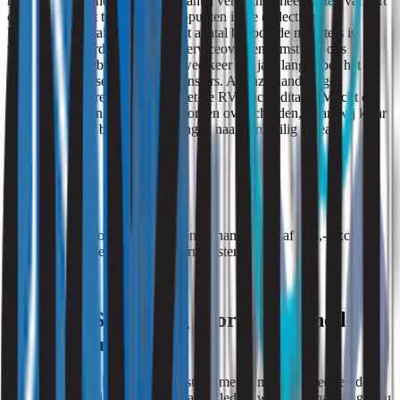
het legionellabeheersplan. Het aantal verplichte meetpunten varieert
op basis van het totale aantal tappunten in de collectieve
leidingwaterinstallatie. Zodra het aantal benodigde monsters is
vastgesteld, wordt meestal een serviceovereenkomst met ons
afgesloten. Hierbij komen wij twee keer per jaar langs voor het
nemen en analyseren van de monsters. Al onze handelingen
verlopen in overeenstemming met de RVA-accreditatie. Mocht de
grenswaarde van 100 KVE/L worden overschreden, staan wij klaar
om te assisteren bij het terugbrengen naar een veilig niveau.
Tarieven
De basisprijs voor legionella-monstername is vanaf €95,- exclusief
BTW per monster, inclusief voorrijkosten.
Waarom Strooming voor de legionella
monstername?
Strooming voert legionella-monstername uit met geaccrediteerde
expertise, waarbij we streven naar volledige wettelijke naleving en u