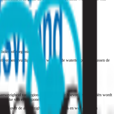
cholen of zorginstellingen.
nel vermenigvuldigen. Vooral wanneer de watertemperatuur tussen de
 aanwezigheid van legionellabacteriën. De hoeveelheid bacteriën wordt
r sprake van een legionella-besmetting.
elijkheid over de aanwezigheid van legionella en welke stappen