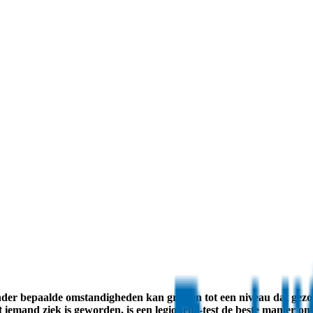
nder bepaalde omstandigheden kan groeien tot een niveau dat gezond
t iemand ziek is geworden, is een legionella-test de beste manier 