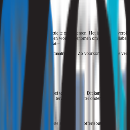
la, is het belangrijk om direct actie te ondernemen. Het is wettelijk ver
. Vervolgens moeten maatregelen worden genomen om de legionellabacter
ge desinfectie van de installatie.
en bij het nemen van de juiste maatregelen. Zo voorkomt u verdere ver
 het belangrijk om legionellagroei te voorkomen. Dit kan door regelmati
er moet boven de 55°C blijven, terwijl koud water onder de 25°C moet
 dan een vrijblijvende offerte aan via onze offertebutton.