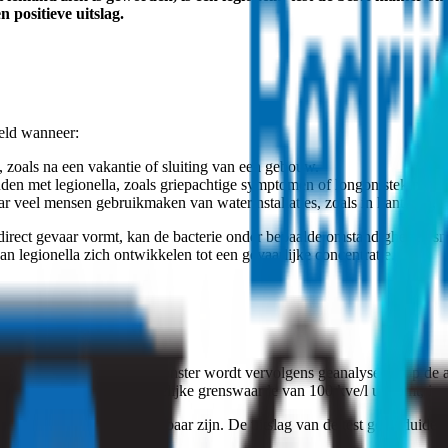
 positieve uitslag.
eeld wanneer:
n, zoals na een vakantie of sluiting van een gebouw.
en met legionella, zoals griepachtige symptomen of longontsteking.
r veel mensen gebruikmaken van waterinstallaties, zoals in kantoren, s
direct gevaar vormt, kan de bacterie onder bepaalde omstandigheden s
an legionella zich ontwikkelen tot een gevaarlijke concentratie.
nginstallatie genomen. Dit monster wordt vervolgens geanalyseerd op de
ncentratie boven de wettelijke grenswaarde van 100 kve/l uitkomt, is e
et dat de resultaten betrouwbaar zijn. De uitslag van de test geeft duid