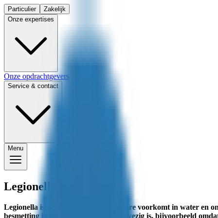
Particulier
Zakelijk
Onze expertises
Onze opdrachtgevers
Service & contact
Menu
Legionella-test
Legionella is een bacterie die van nature voorkomt in water en o
besmetting in uw waterinstallatie aanwezig is, bijvoorbeeld omda