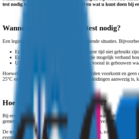
test nodig is, hoe deze wordt uitgevoerd en wat u kunt doen bij een
Wanneer is een legionella-test nodig?
Een legionella-test kan nodig zijn in verschillende situaties. Bijvoorb
Er tekenen zijn dat waterleidingen langere tijd niet gebruikt zij
Er iemand gezondheidsklachten heeft die mogelijk verband houd
U twijfels heeft over de waterkwaliteit, vooral in gebouwen waa
Hoewel legionella meestal in kleine hoeveelheden voorkomt en geen 
25°C en 55°C ligt en er stilstaand water in de leidingen aanwezig is, k
Hoe verloopt een legionella-test?
Bij een legionella-test wordt een monster van het water uit uw leidi
gemeten in kolonievormende eenheden per liter (kve/l). Wanneer de co
De test wordt uitgevoerd volgens strikte richtlijnen, zodat u zeker we
eventueel genomen moeten worden.