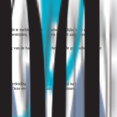
plicht om dit te melden aan de verantwoordelijke voor de
ie te bestrijden. Dit kan variëren van het aanpassen van de
spreiding van de bacterie en beschermt u de gezondheid van de
g de waterleidingen door te spoelen, vooral na periodes van
 blijven. Deze eenvoudige maatregelen kunnen de kans op