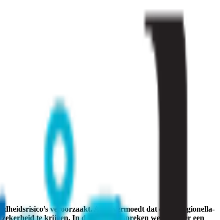
heidsrisico’s veroorzaakt. Als u vermoedt dat er een legionella-
om zekerheid te krijgen. In deze blog bespreken we wanneer een