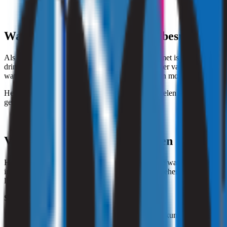
Wat te doen bij een legionella-besmetting?
Als er uit de test blijkt dat uw waterinstallatie besmet is met legionel
drinkwaterinstallatie, zoals de eigenaar of beheerder van het gebouw
watertemperaturen tot het spoelen van leidingen en mogelijk een grondi
Het is aan te raden om een deskundige in te schakelen die u kan help
gebruikers van de waterinstallatie.
Voorkomen is beter dan genezen
Hoewel een legionella-test zekerheid geeft over de waterkwaliteit, is
inactiviteit, en door de watertemperatuur goed te beheren. Warm wat
legionellagroei aanzienlijk verkleinen.
Strooming: Binnengewoon goed!
Bent u benieuwd naar de mogelijkheden die wij u kunnen bieden? Vraag