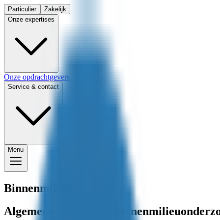
Particulier
Zakelijk
Onze expertises
Onze opdrachtgevers
Service & contact
Menu
Binnenmilieu
Algemeen particulier binnenmilieuonderz