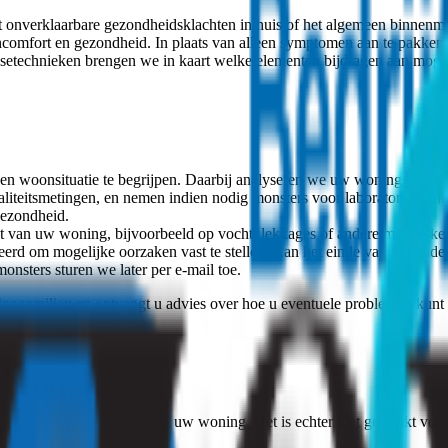
nverklaarbare gezondheidsklachten in huis of het algemeen binnenmili
comfort en gezondheid. In plaats van alleen symptomen aan te pakken
ysetechnieken brengen we in kaart welke elementen bijdragen aan moge
 woonsituatie te begrijpen. Daarbij analyseren we uw woning, het geb
liteitsmetingen, en nemen indien nodig monsters voor laboratoriumond
gezondheid.
 van uw woning, bijvoorbeeld op vocht, lekkages of andere mogelijke
d om mogelijke oorzaken vast te stellen. Aan het einde van het ond
nsters sturen we later per e-mail toe.
 binnenmilieu en ontvangt u advies over hoe u eventuele problemen kun
ht van het binnenmilieu in uw woning. Het is echter niet geschikt voor