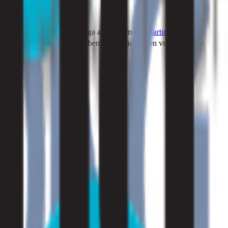
temming voorwaarden
Ik ga akkoord met de
particuliere
Instemming particulier
Ik ben een particulier en vraag dit voor