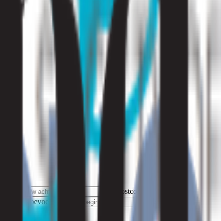
ternaam
Postcode
Toevoeging
E-mailadres