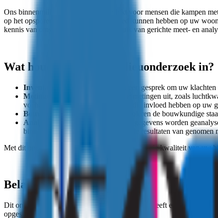
Ons binnenmilieu-onderzoek is geschikt voor mensen die kampen met o
op het opsporen van factoren die invloed kunnen hebben op uw woon
kennis van omgevingsfactoren en gebruik van gerichte meet- en anal
Wat houdt het binnenmilieuonderzoek in?
Inventarisatie:
We beginnen met een gesprek om uw klachten en
Metingen en analyses:
We voeren metingen uit, zoals luchtkwa
vochtproblemen of andere factoren die invloed hebben op uw 
Bouwkundige inspectie:
We controleren de bouwkundige staat
Analyse en advies:
De verzamelde gegevens worden geanalyseer
binnenmilieu te verbeteren. Eventuele resultaten van genomen mo
Met dit onderzoek krijgt u een helder beeld van de kwaliteit van uw
Belangrijk om te weten
Dit onderzoek is bedoeld voor eigen gebruik en geeft een goed overzic
opgesteld.