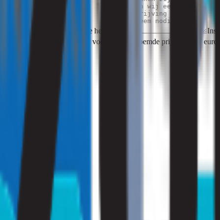
Waar kunnen wij u mee helpen?
Ins
recte aankoop van dit product voor bovengenoemde prijs van 297 euro