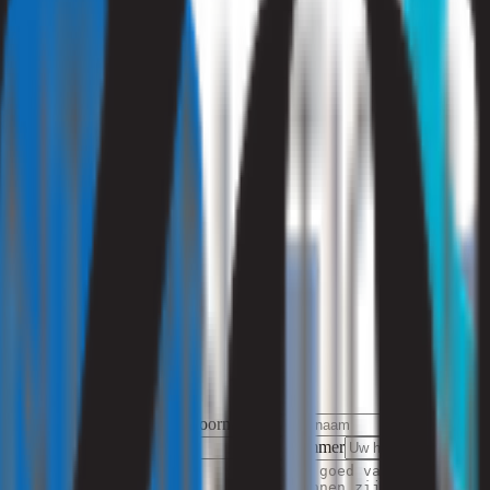
oneel onderzoeken!
e kosten.
zoek.
.
e voldoen.
Aanhef
Voornaam
Ach
Straatnaam
Nummer