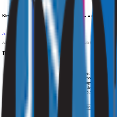
Kies voor een gezonder binnenmilieu en laat uw woning professi
Ja, bestel dit onderzoek voor €297,- incl.
Alle genoemde prijzen zijn inclusief BTW, en er zijn geen bijkomend
De vervolgstappen
Na uw akkoord ontvangt u een bevestiging per e-mail.
Na de bevestiging sturen wij u een voorstel voor een afspraak.
Op de afgesproken datum komen wij bij u langs voor het onder
Zodra het onderzoek is afgerond, ontvangt u de factuur van ons
Wij verzoeken u vriendelijk om deze factuur binnen 14 dagen t
Product
Prijs
Woonplaats