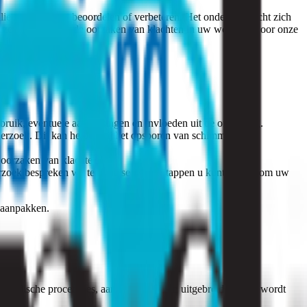
eu willen laten beoordelen of verbeteren. Het onderzoek richt zich
, zoeken we naar de oorzaken van klachten in uw woning. Door onze
lijke problemen.
ruik, eventuele aanpassingen en invloeden uit de omgeving.
erzoek. Dit kan helpen bij het opsporen van schimmels,
 oorzaken van klachten.
erzoek bespreken we ter plaatse welke stappen u kunt nemen om uw
t aanpakken.
 juridische procedures, aangezien er geen uitgebreid rapport wordt