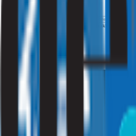
Telefoonnummer
voorwaarden
Instemming aankoop product
Ik ga akkoord met de di
mijzelf aan
Aanvragen