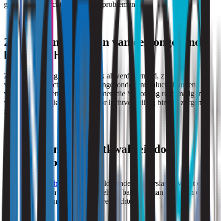
gezondheidsklachten of andere problemen.
2. Wat zijn oorzaken van een ongezonde
binnenlucht?
Zoals in de vraag hierboven ook al werd vermeld, zijn er
verschillende factoren die een ongezonde binnenlucht kunnen
veroorzaken. Een aantal problemen die Strooming regelmatig in
woningen tegenkomt en die voor luchtvervuiling binnen zorgen,
zijn:
Slechte binnen luchtkwaliteit door
Vochtproblemen:
Teveel
vocht in huis
(bijvoorbeeld condens, doorslaand vocht of
optrekkend vocht) trekt schimmels en bacteriën aan, waarvan de
sporen de binnenluchtkwaliteit verslechteren.