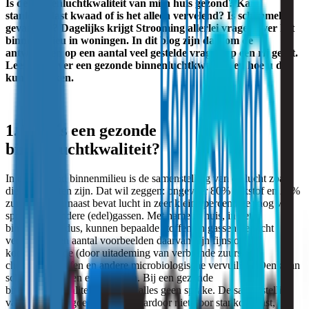
Is de binnenluchtkwaliteit van mijn huis gezond? Kan
stankoverlast kwaad of is het alleen vervelend? Is schimmel
gevaarlijk? Dagelijks krijgt Strooming allerlei vragen over het
binnenmilieu in woningen. In dit blog zijn daarom de
antwoorden op een aantal veel gestelde vragen op een rij gezet.
Lees alles over een gezonde binnenluchtkwaliteit en hoe u die
kunt bereiken.
1. Wat is een gezonde
binnenluchtkwaliteit?
In een gezond binnenmilieu is de samenstelling van de lucht zoals
die zou moeten zijn. Dat wil zeggen: ongeveer 80% stikstof en 20%
zuurstof. Daarnaast bevat lucht in zeer kleine percentages nog wat
sporen van andere (edel)gassen. Met name in huis, in het
binnenmilieu dus, kunnen bepaalde stoffen en gassen de lucht
vervuilen. Een aantal voorbeelden daarvan zijn fijnstof,
koolstofdioxide (door uitademing van verbrande zuurstof)
chemische stoffen en andere microbiologische vervuiling. Denk aan
schimmels, gisten en bacteriën. Bij een gezonde
binnenluchtkwaliteit is van dit alles geen sprake. De samenstelling
van de lucht is goed en zorgt daardoor niet voor stankoverlast,