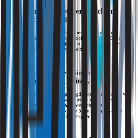
Slechte ventilatie betekend slechten
binnen luchtkwaliteit
. Door te weinig ventilatie neemt de hoeveelheid zuurstof in een
woning af en “slechte” gassen zoals koolstofdioxide (CO2) toe. Dit
kan zorgen voor een onbehaaglijk gevoel in huis. Of als de waardes
echt ongezond worden, voor gezondheidsproblemen.
Slechte luchtkwaliteit binnen
door Vervuiling van buiten.
Veel woningen worden binnen geplaagd door luchtvervuiling van
buiten. Bijvoorbeeld langs drukke wegen kan de hoeveelheid
fijnstof in huis de toegestane waardes overschrijden. En in
industrieel- of landbouwgebied komen (chemische) gassen en
dampen de binnenluchtkwaliteit niet ten goede.