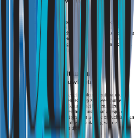
Slechte binneluchtkwaliteit
door Temperatuur.
Ook de temperatuur in huis kan een veroorzaker zijn voor een
verslechterde binnenluchtkwaliteit. Is een woning altijd erg warm,
neemt bijvoorbeeld de kans op schimmel toe. Schimmels groeien nu
eenmaal graag op warme en broeierige plaatsen. Ook andere
organismen en bacteriën gedijen goed bij een warm binnenklimaat,
met name in combinatie met een hoge luchtvochtigheid.
Slechte luchtkwaliteit in huis
door Lekkages en bouwfouten.
Bij een lekkage in huis kunnen allerlei problemen ontstaan zoals
vocht en stankoverlast. Die brengen ieder op zich weer hun eigen
problemen mee. Ook bouwfouten kunnen het binnenmilieu
aantasten. Denk aan een rookafvoer die onjuist is aangelegd, een
CV-ketel waarvan het systeem niet gesloten is of de ontluchting van
het riool die niet doet wat hij moet doen. Aantasting van de
binnenlucht is dan een kwestie van tijd.