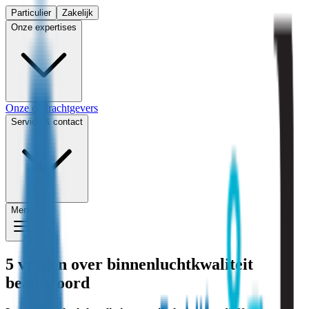
Particulier
Zakelijk
Onze expertises
Onze opdrachtgevers
Service & contact
Menu
5 vragen over binnenluchtkwaliteit
beantwoord