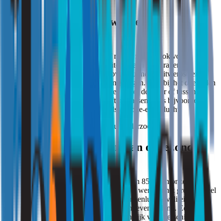
Slechte binnenluchtkwaliteit
door Ongedierte.
Ongedierte in huis zoals muizen of ratten, zorgen ook voor
aantasting van de binnenluchtkwaliteit. De dieren dragen
ziekteverwekkers bij zich en laten overal urine en uitwerpselen
achter die voor binnenluchtvervuiling zorgen. Ook bij het overlijden
van een beest, kan een rottingsproces onder de vloer of tussen de
spouwmuren zorgen voor (zeer) giftige gassen zoals bijvoorbeeld
waterstofsulfide; ook wel bekend als de rotte-eierenlucht.
Bekijk ook: Particulier Binnenmilieu Onderzoek
3. Wat zijn de gevolgen van ongezonde
binnenlucht?
Als mensen brengen we tegenwoordig zo’n 85% van onze tijd
binnenshuis door, waarvan een deel op het werk en het grootste deel
in de woning. Daarom is een gezonde binnenluchtkwaliteit van
groot belang. Sterker nog: soms zelfs van levensbelang. Een
ongezonde binnenluchtkwaliteit kan namelijk voor verschillende