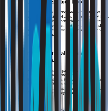
Slechte luchtkwaliteit door Rook.
Een open haard, tabakslucht van medebewoners of de buren of
problemen met een verbrandingstoestel zoals een geiser of CV-ketel:
rookgassen zijn niet goed voor de binnenluchtkwaliteit. Ze kunnen
de hoeveelheid
fijnstof in huis
verhogen. Dat is op zichzelf al slecht
voor de gezondheid, maar fijnstof vormt ook weer een bodem voor
andere organismen/ziektekiemen.
Slechte binnen luchtkwaliteit door
Chemische dampen.
Materialen en meubelen in huis zoals spaanplaat, MDF, gordijnen,
keukenkastjes of bekleding, bevatten chemische stoffen die de
binnenluchtkwaliteit kunnen aantasten. Formaldehyde is daarvan
een bekend voorbeeld; een stof Bij een hoge temperatuur en
luchtvochtigheid ‘uitdampt’ en vrijkomt. Formaldehyde kan andere
zorgen voor hoofdpijn en irritatie van ogen, neus en keel.