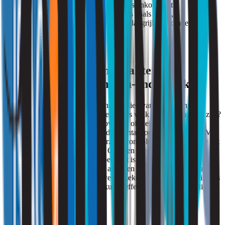
problemen in huis zorgen. Bijvoorbeeld stankoverlast,
gezondheidskwaaltjes of serieuze ziektes zoals astma,
longontstekingen of zelfs kanker. Erg belangrijk dus om te zorgen
voor een gezond binnenmilieu.
Gezonde binnenluchtkwaliteit?
Particulier binnenmilieu-onderzoek!
Maakt u zich zorgen over het binnenmilieu van uw woning?
Bijvoorbeeld omdat u en medebewoners vaak ziek of benauwd zijn?
Of omdat er sprake is van stankoverlast of weinig
ventilatiemogelijkheden? Neem dan contact op met Strooming. Met
een luchtonderzoek of geuronderzoek controleert Strooming hoe het
met uw luchtkwaliteit gesteld is. Ook een mogelijkheid is het
particulier binnenmilieu-onderzoek. Dit is een voordelig pakket dat
speciaal is samengesteld om alle aspecten van het binnenmilieu in
een woning te controleren. Zo weet u zeker of u gezondheidsrisico’s
loopt en welke verbeteringen u kunt treffen om gezond en veilig te
wonen.
Ik ben particulier