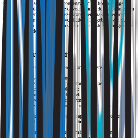
duidelijke oorzaak. Zo kunnen condensvorming, koudebruggen,
lekkages, onvoldoende ventilatie of vocht vanuit de kruipruimte een
rol spelen. Bovendien hangen deze problemen vaak samen met
bouwkundige omstandigheden, ventilatie en het gebruik van de
woning. Daarom is gericht onderzoek nodig om de situatie goed te
kunnen beoordelen.
Wat onderzoeken wij?
Tijdens het onderzoek beoordelen wij onder andere:
zichtbare schimmelvorming;
vochtbelasting van wanden, plafonds en vloeren;
condens- en ventilatieproblemen;
temperatuurverschillen en koudebruggen;
muffe of vochtgerelateerde geuren;
de aanwezigheid van schimmelsporen in de lucht.
Hiervoor gebruiken wij specialistische apparatuur, waaronder
vochtmeters en thermografische inspectietechnieken.
Daarnaast nemen wij luchtmonsters om inzicht te krijgen in de
concentratie en samenstelling van schimmelsporen in uw woning.