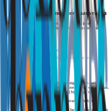
Vocht- en schimmelonderzoek aanvragen
Wilt u vocht- of schimmelproblemen in uw woning laten
onderzoeken? Bestel gemakkelijk het onderzoek via onderstaande
button.
Ja, bestel dit onderzoek voor €297,- incl.
Alle genoemde prijzen zijn inclusief BTW, en er zijn geen
bijkomende kosten.
De vervolgstappen
Na uw akkoord ontvangt u een bevestiging per e-mail.
Na de bevestiging sturen wij u een voorstel voor een afspraak.
Op de afgesproken datum komen wij bij u langs voor het
onderzoek.
Zodra het onderzoek is afgerond, ontvangt u de factuur van
ons.
Wij verzoeken u vriendelijk om deze factuur binnen 14 dagen