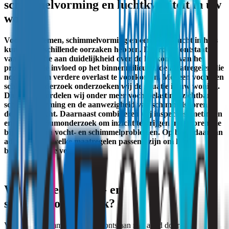
schimmelvorming en luchtkwaliteit in uw
woning
Vochtproblemen, schimmelvorming en een muffe lucht in huis
kunnen verschillende oorzaken hebben. Daardoor ontstaat
vaak behoefte aan duidelijkheid over de herkomst van het
probleem, de invloed op het binnenmilieu en de maatregelen die
nodig zijn om verdere overlast te voorkomen. Met een vocht- en
schimmelonderzoek onderzoeken wij de situatie in uw woning.
Daarbij beoordelen wij onder meer vochtbelasting, zichtbare
schimmelvorming en de aanwezigheid van schimmelsporen in
de binnenlucht. Daarnaast combineren wij inspecties, metingen
en laboratoriumonderzoek om inzicht te krijgen in factoren die
bijdragen aan vocht- en schimmelproblemen. Op basis daarvan
adviseren wij welke maatregelen passend zijn om het
binnenmilieu te verbeteren.
Waarom een vocht- en
schimmelonderzoek?
Vocht- en schimmelproblemen ontstaan niet altijd door één