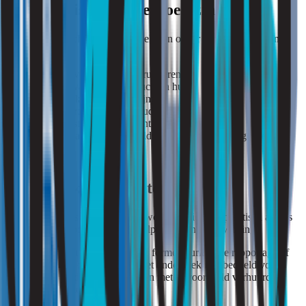
Wanneer is een onderzoek zinvol?
Een vocht- en schimmelonderzoek kan onder andere zinvol zijn
wanneer:
schimmelvorming blijft terugkeren;
sprake is van een muffe lucht in huis;
vochtplekken zichtbaar zijn;
condensproblemen aanhouden;
twijfel bestaat over de luchtkwaliteit;
eerdere maatregelen onvoldoende effect hebben gehad.
Belangrijk om te weten
Het onderzoek is bedoeld om bewoners inzicht en praktisch advies
te geven over vocht- en schimmelproblemen in de woning.
Wij stellen bij dit onderzoek geen formele juridische rapportage of
expertiserapport op. Daarom is het onderzoek niet bedoeld voor
juridische procedures of geschillen met bijvoorbeeld verhuurders,
aannemers of andere partijen.