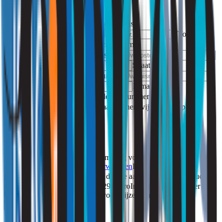
te voldoen.
Product
Prijs
Aanhef
Voornaam
Achternaam
Postcode
Woonplaats
Straatnaam
Nummer
Toevoeging
E-mailadres
Telefoonnummer
Waar kunnen wij u mee helpen?
Instemming voorwaarden
Ik ga
akkoord met de
particuliere voorwaarden
Instemming aankoop
product
Ik ga akkoord met de directe aankoop van dit product
voor bovengenoemde prijs van 297 euro
Instemming particulier
Ik
ben een particulier en vraag dit voor mijzelf aan
Aanvragen