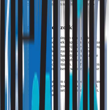
Ook nemen wij buiten uw woning een referentiemonster voor
vergelijking.
Hoe verloopt het onderzoek?
Het onderzoek vindt plaats in uw woning en duurt gemiddeld
ongeveer één uur. Tijdens het onderzoek bespreken wij de situatie
en eventuele klachten. Vervolgens voeren wij inspecties, metingen
en luchtbemonsteringen uit om de oorzaak van vocht- en
schimmelproblemen vast te stellen. Afhankelijk van de situatie
voeren wij aanvullende controles uit, bijvoorbeeld met
thermografisch onderzoek en vochtmetingen. Na afloop lichten wij
de bevindingen mondeling toe en adviseren wij over mogelijke
vervolgstappen en maatregelen.
Vervolgens analyseert een laboratorium de luchtmonsters. Binnen
ongeveer 10 dagen ontvangt u de analyseresultaten per e-mail.
Daarbij vergelijken wij de resultaten met het referentiemonster,
richtlijnen en relevante grenswaarden.