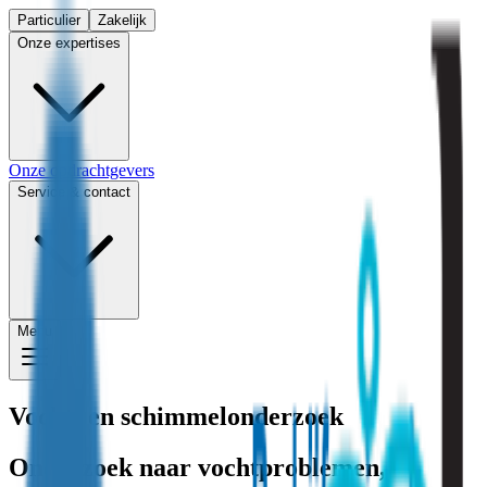
Particulier
Zakelijk
Onze expertises
Onze opdrachtgevers
Service & contact
Menu
Vocht- en schimmelonderzoek
Onderzoek naar vochtproblemen,