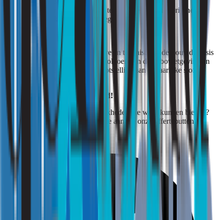
beheersmaatregelen;
aanbevelingen voor bron-, technische, organisatorische en
persoonlijke beheersmaatregelen.
De rapportage biedt een objectieve en technisch onderbouwde basis
voor de RI&E, het aantoonbaar voldoen aan de Arbowetgeving en
het structureel beheersen van blootstelling aan gevaarlijke stoffen
binnen de werkomgeving.
Strooming: Binnengewoon goed!
Bent u benieuwd naar de mogelijkheden die wij u kunnen bieden?
Vraag dan een vrijblijvende offerte aan via onze offertebutton.