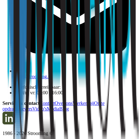
info@strooming.nl
Telefonisch bereikbaar:
Ma t/m vr: 09:00 - 16:00
Service & contact
Contact
Over ons
Werken bij
Onze
opdrachtgevers
Video's
Media
Blog
1986 -
2026
Strooming ©