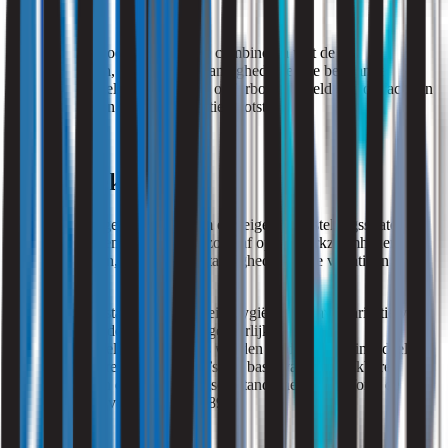
Door de onderzoeksresultaten te combineren met de
werkzaamheden, de procesomstandigheden en de bestaande
beheersmaatregelen ontstaat een onderbouwd beeld van de factoren
die bepalend zijn voor de inhalatieblootstelling.
Onderzoeksaanpak
Iedere werkomgeving vraagt om een eigen blootstellingsstrategie.
Daarom stemmen wij het onderzoek af op de werkzaamheden, de
gebruikte stoffen, de procesomstandigheden en de variatie in
blootstelling.
Het onderzoek start met een arbeidshygiënische inventarisatie van
de werkzaamheden, processen, gevaarlijke stoffen en
beheersmaatregelen. Vervolgens worden medewerkers ingedeeld in
Similar Exposure Groups (SEG’s) op basis van vergelijkbare
werkzaamheden en blootstellingsomstandigheden, conform de
uitgangspunten van NEN-EN 689.