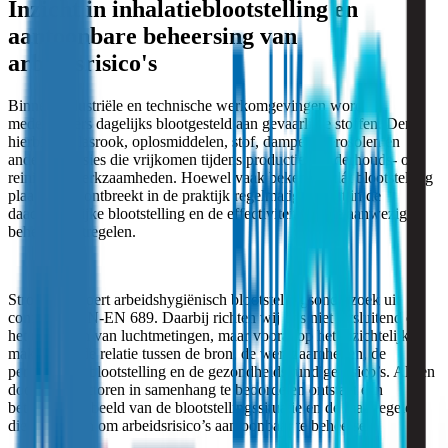
Inzicht in inhalatieblootstelling en
aantoonbare beheersing van
arbeidsrisico's
Binnen industriële en technische werkomgevingen worden
medewerkers dagelijks blootgesteld aan gevaarlijke stoffen. Denk
hierbij aan lasrook, oplosmiddelen, stof, dampen, aerosolen en
andere emissies die vrijkomen tijdens productie-, onderhouds- of
reinigingswerkzaamheden. Hoewel vaak bekend is dát blootstelling
plaatsvindt, ontbreekt in de praktijk regelmatig inzicht in de
daadwerkelijke blootstelling en de effectiviteit van de aanwezige
beheersmaatregelen.
Strooming voert arbeidshygiënisch blootstellingsonderzoek uit
conform NEN-EN 689. Daarbij richten wij ons niet uitsluitend op
het uitvoeren van luchtmetingen, maar vooral op het inzichtelijk
maken van de relatie tussen de bron, de werkzaamheden, de
persoonlijke blootstelling en de gezondheidskundige risico’s. Alleen
door deze factoren in samenhang te beoordelen ontstaat een
betrouwbaar beeld van de blootstellingssituatie en de maatregelen
die nodig zijn om arbeidsrisico’s aantoonbaar te beheersen.