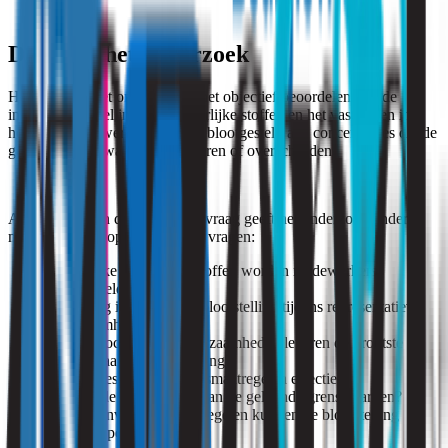
Doel van het onderzoek
Het doel van het onderzoek is het objectief beoordelen van de
inhalatieblootstelling aan gevaarlijke stoffen en het vaststellen in
hoeverre medewerkers worden blootgesteld aan concentraties die de
geldende grenswaarden benaderen of overschrijden.
Afhankelijk van de onderzoeksvraag geeft het onderzoek onder
meer antwoord op de volgende vragen:
Aan welke gevaarlijke stoffen worden medewerkers
blootgesteld?
Hoe hoog is de inhalatieblootstelling tijdens representatieve
werkzaamheden?
Welke processen en werkzaamheden leveren de grootste
bijdrage aan de blootstelling?
Zijn de bestaande beheersmaatregelen effectief?
Voldoet de blootstelling aan de geldende grenswaarden?
Welke aanvullende maatregelen kunnen de blootstelling
verder beperken?