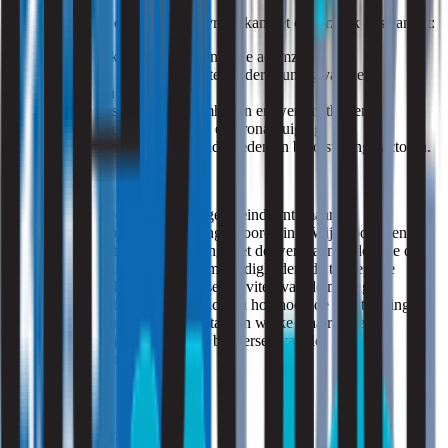
Afhankelijk van de onderzoeksvraag kan het onderzoek bestaan uit:
persoonlijke luchtmetingen in de ademzone;
stationaire luchtmetingen ter ondersteuning van de
beoordeling;
observaties van werkzaamheden en werkmethoden;
beoordeling van ventilatie en bronafzuiging;
analyse van procesomstandigheden en blootstellingsfactoren.
Luchtmetingen vormen daarbij geen eindpunt, maar het
uitgangspunt voor de blootstellingsbeoordeling. Wij beoordelen de
meetresultaten altijd in samenhang met de werkzaamheden, de duur
van de blootstelling, de procesomstandigheden, de toegepaste
beheersmaatregelen en de representativiteit van de metingen.
Hierdoor ontstaat niet alleen inzicht in hoe hoog de blootstelling is,
maar vooral waardoor deze ontstaat en welke maatregelen
daadwerkelijk bijdragen aan het beheersen van de
gezondheidsrisico’s.
Beoordelingskaders