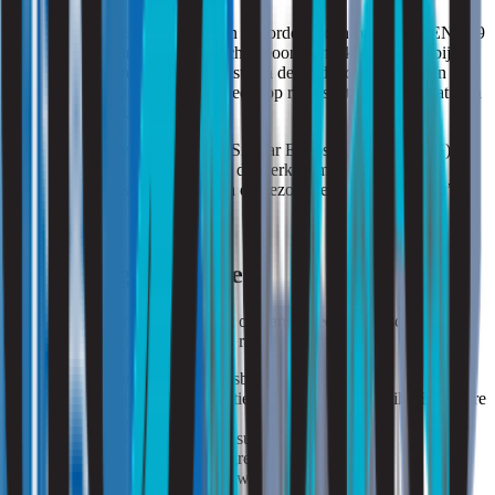
De onderzoeksresultaten worden beoordeeld conform NEN-EN 689
en de relevante arbeidshygiënische beoordelingskaders. Daarbij
worden de meetresultaten getoetst aan de geldende publieke en
private grenswaarden en beoordeeld op representativiteit, variatie en
betrouwbaarheid.
De interpretatie vindt plaats per Similar Exposure Group (SEG) en
wordt afgestemd op de aard van de werkzaamheden, de
blootstellingsomstandigheden en de gezondheidskundige risico’s.
Rapportage en advies
Na afronding van het onderzoek ontvangt u een technisch en
arbeidshygiënisch onderbouwde rapportage met:
analyse van de onderzoeksbevindingen;
beoordeling van de inhalatieblootstelling per Similar Exposure
Group (SEG);
interpretatie van de meetresultaten;
toetsing aan de geldende grenswaarden;
beoordeling van bronnen, werkzaamheden en