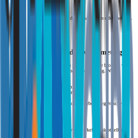
Metingen helpen om te bepalen of deze maatregelen effect hebben.
Ondersteuning bij endotoxinenmetingen
Veel organisaties laten endotoxinen meten omdat de bronnen vaak
minder zichtbaar zijn dan bij chemische blootstelling. Wij
ondersteunen dit door:
het beoordelen van processen,
bepalen van risico’s en scenario’s,
uitvoeren van luchtmetingen,
interpreteren van resultaten volgens arbeidshygiënische
criteria.
Hierdoor ontstaat duidelijkheid over de werkelijke blootstelling.