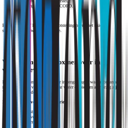
verminderd longfunctieherstel,
verergering van astma of COPD.
Bij herhaalde of langdurige blootstelling neemt het risico op
structurele luchtwegklachten toe.
Waar komen endotoxinen voor in de
werkomgeving?
Endotoxinen komen vooral voor in omgevingen waarin organisch
materiaal wordt verwerkt of waar water en biofilm aanwezig zijn.
Veelvoorkomende bronnen zijn:
Landbouw en voedingsindustrie
mest- en stroverwerking,
graan en veevoer,
compost en groenafval.