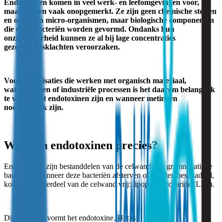
Endotoxinen komen in veel werk- en leefomgevingen voor,
maar blijven vaak onopgemerkt. Ze zijn geen chemische stoffen
en ook geen micro-organismen, maar biologische componenten
die door bacteriën worden gevormd. Ondanks hun
onzichtbaarheid kunnen ze al bij lage concentraties
gezondheidsklachten veroorzaken.
Voor organisaties die werken met organisch materiaal,
waterstromen of industriële processen is het daarom belangrijk
te weten wat endotoxinen zijn en wanneer metingen
noodzakelijk zijn.
Wat zijn endotoxinen precies?
Endotoxinen zijn bestanddelen van de celwand van gramnegatieve
bacteriën. Wanneer deze bacteriën afsterven of worden beschadigd,
komt een onderdeel van de celwand vrij: lipopolysaccharide (LPS).
Dit LPS-deel vormt het endotoxine. Het is: