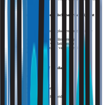
Bij werkzaamheden waarbij organisch materiaal vrijkomt
Denk aan:
schudden, zeven, storten of verplaatsen van organische
producten,
openen van installaties met biofilmvorming,
reinigen van proceslijn en ventilatiekanalen.
Open handelingen veroorzaken vaak pieken in de
blootstelling.
Bij veranderingen in proces of installatie
Metingen zijn verstandig bij:
aanpassingen in ventilatie,
wijzigingen in waterstromen,
nieuwe materialen,
hogere temperatuur of vochtigheid.