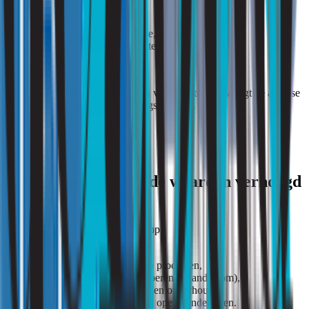
juiste luchtvolumes,
geschikte filters,
vermijden van contaminatie,
correct transport van monsters.
Omdat endotoxinen gevoelig zijn voor verstoring, vraagt de analyse
om een zorgvuldige bemonsteringsstrategie.
Wat kun je doen als de waarden verhoogd
zijn?
Beheersmaatregelen richten zich op:
verbeteren van ventilatie,
scheiden of afschermen van processen,
natte processen droger uitvoeren (of andersom),
optimaliseren van reiniging en onderhoud,
beperken van turbulentie en open handelingen.