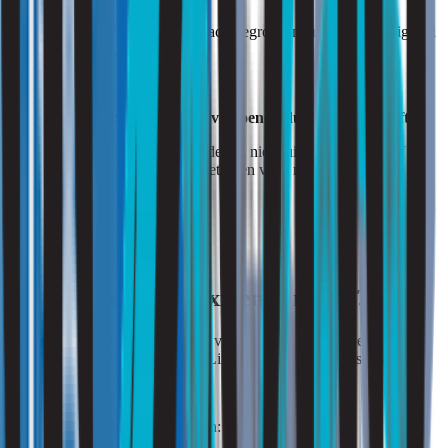
Deze factoren beïnvloeden de bacteriegroei en dus de aanwezigheid
van endotoxinen.
Wanneer risicobeoordeling onvoldoende duidelijkheid geeft
Als een RI&E of scenariobeoordeling niet duidelijk laat zien of
werknemers risico lopen, zijn metingen vaak nodig om deze
inschatting te objectiveren.
Hoe worden endotoxinen gemeten?
Endotoxinen worden verzameld via luchtbemonstering en
geanalyseerd met de LAL-test (Limulus Amebocyte Lysate).
Belangrijke aandachtspunten zijn: