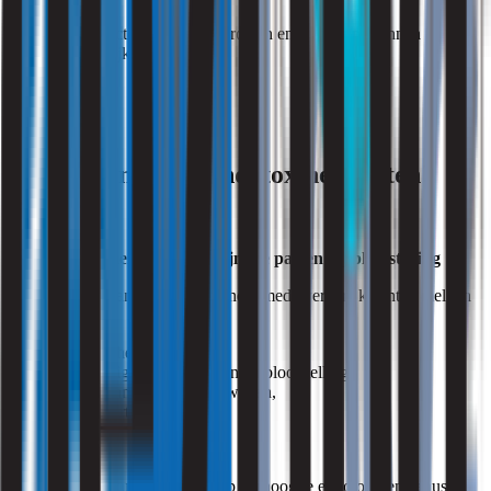
Overal waar bacteriën kunnen groeien en afsterven, kunnen
endotoxinen vrijkomen.
Wanneer moet je endotoxinen meten?
Als er gezondheidsklachten zijn die passen bij blootstelling
Metingen zijn aangewezen wanneer medewerkers klachten melden
zoals:
benauwdheid,
griepachtige verschijnselen na blootstelling,
irritatie van ogen of luchtwegen,
acute koortsaanvallen.
Deze klachten kunnen wijzen op verhoogde endotoxineniveaus.