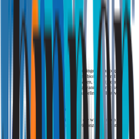
Zie ook:
blootstellingsonderzoeken
Conclusie
Endotoxinen zijn alom aanwezig in omgevingen waar organisch
materiaal wordt verwerkt of waar water en biofilm een rol spelen.
Ze kunnen gezondheidsklachten veroorzaken, ook bij relatief lage
concentraties. Metingen zijn vooral nodig wanneer processen
veranderen, klachten ontstaan of open handelingen plaatsvinden
waarbij veel materiaal vrijkomt.
Strooming: Binnengewoon goed!
Bent u benieuwd naar de mogelijkheden die wij u kunnen bieden?
Vraag dan een vrijblijvende offerte aan via onze offertebutton.