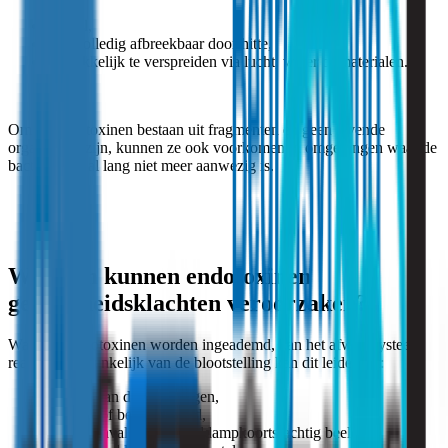
stabiel,
niet volledig afbreekbaar door hitte,
gemakkelijk te verspreiden via lucht, water of materialen.
Omdat endotoxinen bestaan uit fragmenten en geen levende
organismen zijn, kunnen ze ook voorkomen in omgevingen waar de
bacterie zelf al lang niet meer aanwezig is.
Waarom kunnen endotoxinen
gezondheidsklachten veroorzaken?
Wanneer endotoxinen worden ingeademd, kan het afweersysteem
reageren. Afhankelijk van de blootstelling kan dit leiden tot:
irritatie van de luchtwegen,
hoesten of benauwdheid,
koortsaanvallen (“metaaldampkoorts-achtig beeld”),