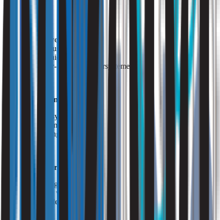
Industrie
afvalverwerking,
papierindustrie,
riooltechniek,
koelwater- en proceswatersystemen.
Gebouwen en installaties
ventilatiesystemen,
luchtbehandelingskasten,
vernevelingssystemen.
Watergerelateerde processen
natte reiniging,
sproei- en wasprocessen,
procesbaden.