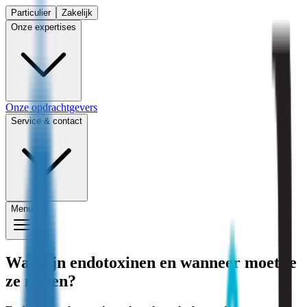
Particulier
Zakelijk
Onze expertises
Onze opdrachtgevers
Service & contact
Menu
Wat zijn endotoxinen en wanneer moet je
ze meten?