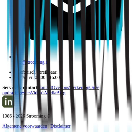
info@strooming.nl
Telefonisch bereikbaar:
Ma t/m vr: 09:00 - 16:00
Service & contact
Contact
Over ons
Werken bij
Onze
opdrachtgevers
Video's
Media
Blog
1986 -
2026
Strooming ©
Algemene voorwaarden
|
Disclaimer