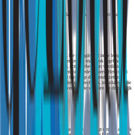
Samen zorgen deze documenten dat beleid vertaald wordt naar
dagelijkse routines.
De echte uitdaging
Regels en afspraken zijn één ding. De uitdaging zit in de borging.
Dat betekent niet alleen een opleverdossier, maar ook regelmatige
metingen van CO₂ en temperatuur, actief beheer van ventilatie en
drinkwaterinstallaties, en het trainen van medewerkers. Het vraagt
samenwerking: bestuurders die het thema op de agenda zetten,
facilitair managers die beleid vertalen naar techniek, installateurs die
systemen inregelen, en zorgmedewerkers die signalen uit de praktijk
terugkoppelen.
Conclusie
Een gezond binnenklimaat in de ouderenzorg vraagt om een aanpak
op meerdere lagen. De wet geeft het fundament, het PvE zorgt voor