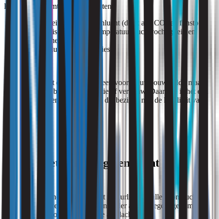
Het PvE benoemt drie speerpunten:
de kwaliteit van de binnenlucht (denk aan CO₂ en fijnstof),
het thermisch comfort (temperatuur, luchtvochtigheid en
luchtsnelheid),
en het geluid van installaties.
Het mooie is dat dit PvE niet alleen voor nieuwbouw geldt, maar
ook handvatten biedt bij renovatie of verbouw. Daarmee is het een
meetlat geworden voor iedereen die bezig is met de kwaliteit van
zorgvastgoed.
Wat je niet mag vergeten: licht en
legionella
Een gezond binnenklimaat draait natuurlijk niet alleen om lucht en
temperatuur. Twee thema’s vallen onder andere regelingen, maar
verdienen in de ouderenzorg alle aandacht: