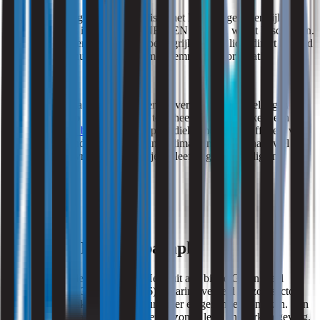
Licht: Daglichttoetreding is in het Bbl geregeld, terwijl
kunstlicht in normen als NEN-EN 12464-1 wordt beschreven.
Voor ouderen is dit extra belangrijk, omdat licht direct invloed
heeft op hun dag-nachtritme, stemming en oriëntatie.
Legionella: De Drinkwaterwet verplicht zorginstellingen om
risico’s op legionellagroei te beheersen. Dat betekent een
legionella beheersplan
en periodieke monsters. Officieel valt
dit niet onder het PvE Binnenklimaat, maar het raakt wél aan
dezelfde vraag: hoe houd je de leefomgeving veilig en
gezond?
De Green Deal als paraplu
Het PvE staat niet op zichzelf. Het sluit aan bij de Green Deal
Duurzame Zorg 3.0 (2023–2026), waarin overheid en zorgsector
hebben afgesproken de zorg duurzamer en gezonder te maken. Eén
van de vijf thema’s is expliciet een gezonde leef- en werkomgeving.