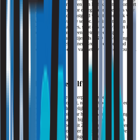
Die koppeling is logisch. Het verbeteren van luchtkwaliteit, comfort
en akoestiek heeft direct gevolgen voor energiegebruik en dus voor
CO₂-uitstoot. Volgens ActiZ is zorgvastgoed verantwoordelijk voor
zo’n 60 procent van de uitstoot van de sector. Wie investeert in
ventilatie, isolatie en slimme installaties, slaat dus twee vliegen in
één klap: een beter binnenklimaat én een kleinere ecologische
voetafdruk. Het is geen toeval dat partijen als TNO en Stichting
Binnenklimaattechniek onderzoek binnen Green Deal-verband
hebben gebruikt om de prestatie-eisen van het PvE te onderbouwen.
Wat zegt de branche zelf?
De brancheorganisatie ActiZ, die de verpleeghuis- en
thuiszorgaanbieders vertegenwoordigt, noemt het belang van een
gezond leef- en werkklimaat nadrukkelijk in haar visie op
duurzaamheid. Ze verwijst daarbij naar het idee van een healing
environment: een omgeving die actief bijdraagt aan welzijn en
herstel. In de Toolkit Duurzaamheid uit 2023 gaat het niet alleen
over grote investeringen, maar ook over praktische stappen. Denk
aan meer groen in en rond zorginstellingen of het inzetten van