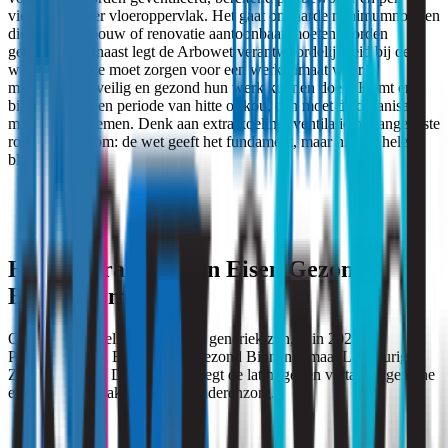
vierkante meter vloeroppervlak. Het gaat om harde minimumnormen
die bij nieuwbouw of renovatie aantoonbaar moeten worden
gehaald. Daarnaast legt de Arbowet verantwoordelijkheid bij de
werkgever. Die moet zorgen voor een werkklimaat waarin
medewerkers veilig en gezond hun werk kunnen doen. Komt er
bijvoorbeeld een periode van hitte of kou, dan moet de organisatie
maatregelen nemen. Denk aan extra koeling, ventilatie of aangepaste
roosters. Kortom: de wet geeft het fundament, maar niet de hele
blauwdruk.
Het Programma van Eisen Gezond
Binnenklimaat
Omdat die wettelijke regels vrij generiek zijn, is in 2024 het
Programma van Eisen (PvE) Gezond Binnenklimaat Langdurige
Zorg opgesteld. Dit document legt de lat hoger en vertaalt algemene
eisen naar de praktijk van de ouderenzorg.