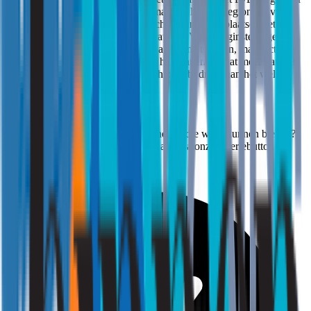
concrete normen, aanvullende thema’s als licht en legionella vullen
dat aan, en de Green Deal en brancheorganisaties plaatsen het
geheel in een bredere duurzame strategie. Voor zorginstellingen ligt
hier een kans. Door afspraken niet alleen na te leven, maar actief te
borgen in beleid en praktijk, wordt het binnenklimaat méér dan een
randvoorwaarde: het wordt een zichtbare bijdrage aan het welzijn
van bewoners én medewerkers.
Strooming: Binnengewoon goed!
Bent u benieuwd naar de mogelijkheden die wij u kunnen bieden?
Vraag dan een vrijblijvende offerte aan via onze offertebutton.