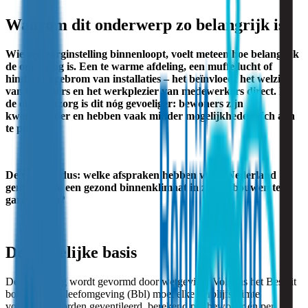
Waarom dit onderwerp zo belangrijk is
Wie een zorginstelling binnenloopt, voelt meteen hoe belangrijk
de omgeving is. Een te warme afdeling, een muffe lucht of
hinderlijk gebrom van installaties – het beïnvloedt het welzijn
van bewoners en het werkplezier van medewerkers direct. In
de ouderenzorg is dit nóg gevoeliger: bewoners zijn
kwetsbaarder en hebben vaak minder mogelijkheden zich aan
te passen.
De vraag is dus: welke afspraken hebben we in Nederland
gemaakt om een gezond binnenklimaat in zorggebouwen te
garanderen?
De wettelijke basis
De eerste laag wordt gevormd door wetgeving. Volgens het Besluit
bouwwerken leefomgeving (Bbl) moet elke verblijfsruimte
voldoende worden geventileerd, berekend per bewoner én per