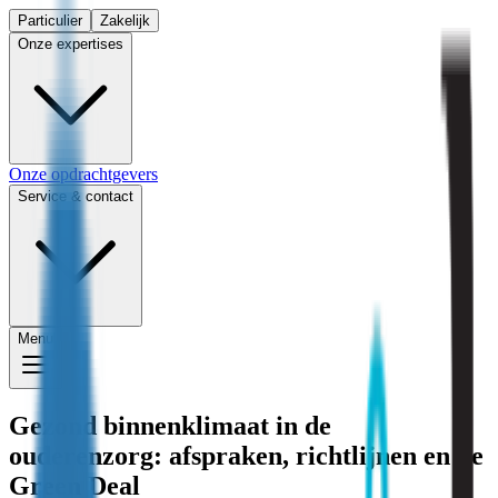
Particulier
Zakelijk
Onze expertises
Onze opdrachtgevers
Service & contact
Menu
Gezond binnenklimaat in de
ouderenzorg: afspraken, richtlijnen en de
Green Deal