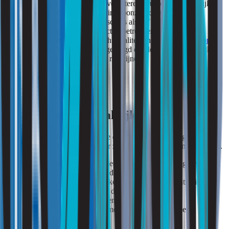
planten om lucht en beleving te verbeteren. Zulke ogenschijnlijk
kleine maatregelen kunnen juist in woonzorgcentra een groot
verschil maken. Ook onderzoeksclubs als EVZ, TVVL en
Binnenklimaat Nederland
zijn actief betrokken geweest bij de
ontwikkeling van eisen voor luchtkwaliteit en
thermisch comfort
.
Hun kennis heeft er mede voor gezorgd dat de sector nu beschikt
over toetsbare en zorgspecifieke richtlijnen.
Van papier naar praktijk
En dan de hamvraag: hoe zorg je dat al deze afspraken geen
papieren tijger blijven? Daarvoor zijn praktische richtlijnen cruciaal.
Het Nationaal Hitteplan biedt handvatten bij hittegolven, met
adviezen over hydratie en dagindeling.
RIVM en GGD benadrukken het belang van ventilatie en
infectiepreventie, zeker na de coronapandemie.
Hygiënerichtlijnen schrijven voor hoe installaties
onderhouden en gebruikt moeten worden, inclusief
filterbeheer.