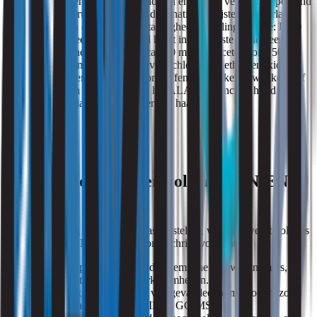
De grenswaarden voor oplosmiddelen en gassen verschillen per land
en per stof. Gebruik daarom altijd de nationale lijsten (Nederland:
Bijlage XIII van de Arbeidsomstandighedenregeling, België: FOD
WASO). Voorbeelden: methanol heeft in de meeste landen een
grenswaarde rond 200 ppm (circa 260 mg/m³), aceton rond 500
ppm. Carcinogene stoffen zoals vinylchloride en ethyleenoxide
hebben veel lagere limieten. Voor stoffen die kankerverwekkend of
reprotoxisch zijn geldt daarnaast het ALARA-principe: houd de
blootstelling zo laag als redelijkerwijs haalbaar.
Meten oplosmiddelen volgens NEN-EN
689
Om blootstelling betrouwbaar vast te stellen, wordt gewerkt volgens
de norm NEN-EN 689. Deze norm schrijft voor dat:
Metingen plaatsvinden in de ademzone van werknemers,
representatief voor de werkzaamheden.
Er gebruikgemaakt wordt van gevalideerde methoden, zoals
gaschromatografie (GC-FID of GC-MS).