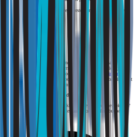
beschermingsmiddelen.
Transparantie en vertrouwen versterkt richting werknemers,
arbodiensten en inspectie.
Conclusie
Oplosmiddelen en gassen zoals methanol, dichloormethaan, aceton
en vinylchloride zijn veelvoorkomende stoffen die aanzienlijke
gezondheidsrisico’s kunnen veroorzaken. Met
luchtmetingen
conform NEN-EN 689 helpt Strooming bedrijven blootstelling vast
te stellen en maatregelen te nemen waar dat nodig is.
Strooming: Binnengewoon goed!
Bent u benieuwd naar de mogelijkheden die wij u kunnen bieden?
Vraag dan een vrijblijvende offerte aan via onze offertebutton.