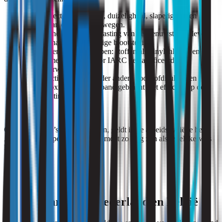
Acute effecten: hoofdpijn, duizeligheid, slaperigheid en
irritatie van ogen of luchtwegen.
Chronische effecten: aantasting van het zenuwstelsel, lever-
en nierschade bij langdurige blootstelling.
Carcinogene eigenschappen: stoffen als vinylchloride en
dichloormethaan zijn door IARC geclassificeerd als
kankerverwekkend.
Reproductietoxiciteit: onder andere koolstofdisulfide en
ethyleenoxide zijn in verband gebracht met effecten op de
voortplanting.
Omdat de risico’s vaak groot zijn, geldt in de arbeidshygiëne het
ALARA-principe: blootstelling moet zo laag zijn als redelijkerwijs
haalbaar.
Grenswaarden in Nederland en België