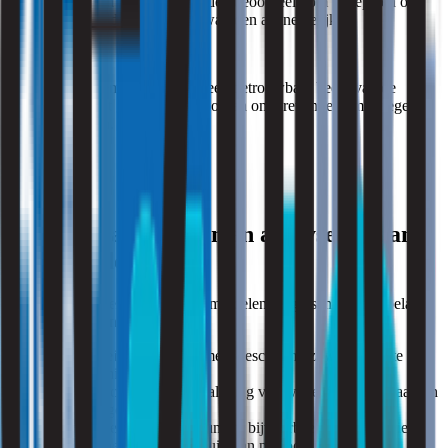
Resultaten statistisch worden beoordeeld om te bepalen of
overschrijding van grenswaarden aannemelijk is.
Door deze systematiek ontstaat een betrouwbaar beeld van de
blootstelling, dat gebruikt kan worden om preventieve maatregelen
te onderbouwen.
Waarom laten meten en analyseren van
oplosmiddelen?
Bedrijven die werken met oplosmiddelen en gassen hebben belang
bij luchtmetingen omdat dit:
Gezondheid van werknemers beschermt, zowel op korte als
lange termijn.
Compliance waarborgt: naleving van wettelijke grenswaarden
en arboregels.
Inzicht geeft in verbeterpunten, bijvoorbeeld bij ventilatie,
procesbeheersing en gebruik van persoonlijke