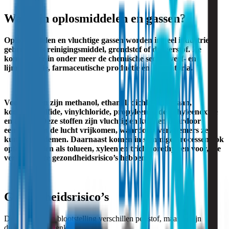
Wat zijn oplosmiddelen en gassen?
Oplosmiddelen en vluchtige gassen worden in veel industrieën
gebruikt als reinigingsmiddel, grondstof of dragerstof. Ze
komen voor in onder meer de chemische sector, verf- en
lijmindustrie, farmaceutische productie en laboratoria.
Voorbeelden zijn methanol, ethanol, dichloormethaan,
koolstofdisulfide, vinylchloride, propyleenoxide, ethyleenoxide
en aceton. Deze stoffen zijn vluchtig en kunnen daardoor
eenvoudig in de lucht vrijkomen, waardoor werknemers ze
kunnen inademen. Daarnaast komen in sommige processen ook
oplosmiddelen als tolueen, xyleen en trichloorethyleen voor, die
vergelijkbare gezondheidsrisico’s hebben.
Gezondheidsrisico’s
De effecten van blootstelling verschillen per stof, maar er zijn
duidelijke overeenkomsten: