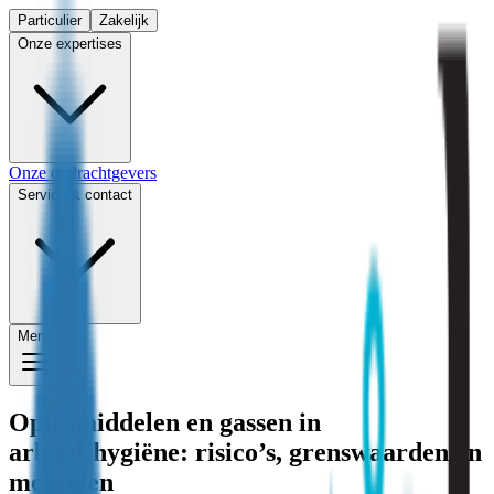
Particulier
Zakelijk
Onze expertises
Onze opdrachtgevers
Service & contact
Menu
Oplosmiddelen en gassen in
arbeidshygiëne: risico’s, grenswaarden en
metingen