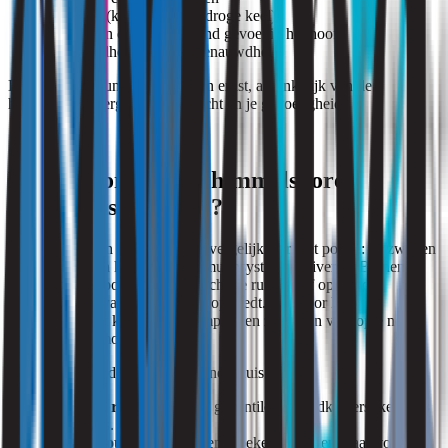
Keelpijn (kriebelende of droge keel)
Hoofdpijn of een drukkend gevoel in het hoofd
Vermoeidheid en soms benauwdheid
Deze reacties kunnen variëren in ernst, afhankelijk van de
hoeveelheid allergenen in de lucht en je gevoeligheid.
Hoe veroorzaken schimmelsporen
hooikoorts klachten?
Schimmelsporen gedragen zich vergelijkbaar met pollen: ze zweven
door de lucht en kunnen het immuunsysteem activeren. Binnen
ontstaan deze sporen vaak in vochtige ruimtes of op koude
oppervlakken waar condensatie optreedt. Hierdoor kun je
binnenshuis last krijgen van symptomen zoals een verstopte neus,
keelpijn of vermoeidheid.
Veelvoorkomende oorzaken binnenshuis:
Vochtige ruimtes:
Slecht geventileerde badkamers, keukens
of kelders.
Koude bouwdelen:
Muren, hoeken of ramen waar vocht