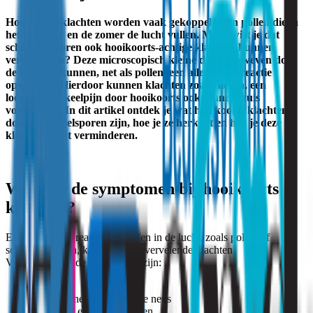
Hooikoorts klachten worden vaak gekoppeld aan pollen die in
het voorjaar en de zomer de lucht vullen. Maar wist je dat
schimmelsporen ook hooikoorts-achtige klachten kunnen
veroorzaken? Deze microscopisch kleine deeltjes zweven door
de lucht en kunnen, net als pollen, een allergische reactie
opwekken. Hierdoor kunnen klachten zoals niezen, een
loopneus en keelpijn door hooikoorts ook binnenshuis
voorkomen. In dit artikel ontdek je wat hooikoorts klachten
door schimmelsporen zijn, hoe je ze herkent en hoe je deze
klachten kunt verminderen.
Wat zijn de symptomen bij hooikoorts
klachten?
Een allergische reactie op stoffen in de lucht, zoals pollen of
schimmelsporen, kan leiden tot vervelende klachten.
Veelvoorkomende symptomen zijn:
Niezen
Een loopneus of verstopte neus
Jeukende en tranende ogen