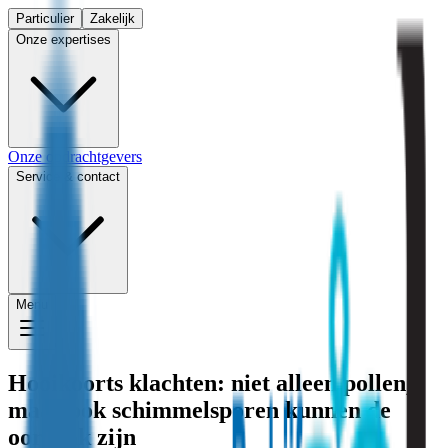
Particulier
Zakelijk
Onze expertises
Onze opdrachtgevers
Service & contact
Menu
Hooikoorts klachten: niet alleen pollen,
maar ook schimmelsporen kunnen de
oorzaak zijn