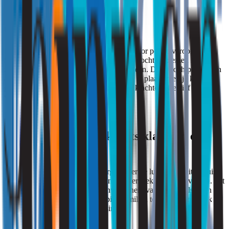
Conclusie
Hooikoorts klachten worden niet alleen door pollen veroorzaakt.
Schimmelsporen, die vaak ontstaan door vochtproblemen in huis,
zijn een onderschatte oorzaak van allergieën. Door vochtproblemen
aan te pakken, meubels iets van de muur te plaatsen en je klachten
gericht te behandelen, kun je hooikoorts klachten effectief
verminderen.
Hulp nodig bij hooikoorts klachten en
luchtkwaliteit?
Maak je je ondanks deze tips zorgen over de luchtkwaliteit in huis?
Wij kunnen een vocht- en schimmelonderzoek voor je uitvoeren. Dit
onderzoek geeft inzicht in de aanwezigheid van schimmelsporen in
de lucht en biedt advies om het binnenmilieu te verbeteren. Druk op
de button die voor u van toepassing is.
Ik ben particulier