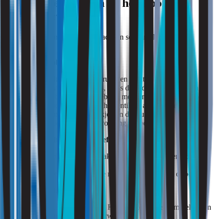
Wat kun je doen om de hooikoorts te
verminderen?
Met deze stappen kun je de impact van schimmelsporen
verminderen:
1. Los vochtproblemen op
Repareer lekkages en gebruik een luchtontvochtiger.
Ventileer vochtige ruimtes, zoals de badkamer en keuken.
Droog de badkamer na gebruik met een wisser en een doek.
Vergeet niet de mechanische ventilatie aan te zetten.
Zorg dat meubels een stukje van de muur afstaan om
condensatie en schimmelvorming te voorkomen.
2. Verwijder schimmels effectief
Reinig aangetaste oppervlakken met schimmelwerende
middelen.
Vervang ernstig aangetaste materialen zoals tapijt of behang.
3. Verbeter de luchtkwaliteit
Gebruik luchtreinigers met HEPA-filters om schimmelsporen
en pollen uit de lucht te verwijderen.