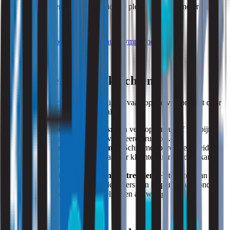
condenseert, vormen een ideale plek voor schimmelgroei.
zie ook:
ziek door schimmel in huis symptomen
Hoe herken je deze klachten?
Klachten door schimmelsporen lijken vaak op die veroorzaakt door
pollen. Let op de volgende signalen:
Symptomen binnenshuis:
Een verstopte neus of keelpijn
ontstaan vaak in slecht geventileerde ruimtes.
Niet beperkt tot één ruimte:
Schimmelsporen verspreiden
zich via luchtstromen, waardoor klachten in meerdere kamers
kunnen optreden.
Beperkt effect van pollenmaatregelen:
Het sluiten van
ramen en gebruik van pollenfilters kan helpen, maar zonder
ventilatie blijven schimmelsporen aanwezig