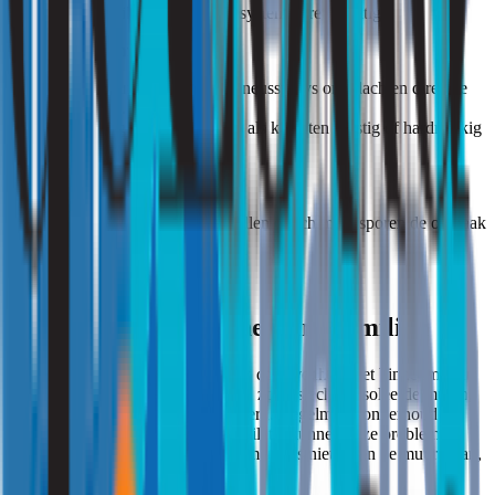
Vervang filters in ventilatiesystemen regelmatig.
4. Behandel symptomen
Gebruik antihistaminica of neussprays om klachten direct te
verlichten.
Overweeg immunotherapie als klachten ernstig of hardnekkig
zijn.
5. Laat een allergietest doen
Een allergoloog kan vaststellen of schimmelsporen de oorzaak
zijn van je klachten.
Schimmelsporen en het binnenmilieu
Schimmelproblemen ontstaan vaak door vocht in het binnenmilieu.
Vocht trekt naar koude bouwdelen, zoals slecht geïsoleerde muren,
waar schimmelgroei wordt bevorderd. Regelmatig onderhoud en
verbeteringen zoals isolatie en ventilatie kunnen deze problemen
voorkomen. Zorg er ook voor dat meubels niet tegen de muur staan,
zodat lucht vrij kan circuleren.