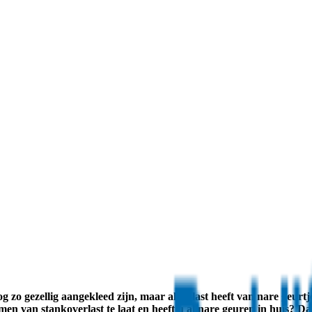
g zo gezellig aangekleed zijn, maar als u last heeft van nare geurtje
men van stankoverlast te laat en heeft u al nare geuren in huis? D