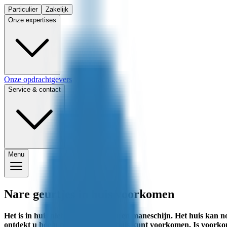
Particulier
Zakelijk
Onze expertises
Onze opdrachtgevers
Service & contact
Menu
Nare geurtjes in huis voorkomen
Het is in huis niet altijd rozengeur en maneschijn. Het huis kan no
ontdekt u hoe u nare geurtjes in huis kunt voorkomen. Is voorko