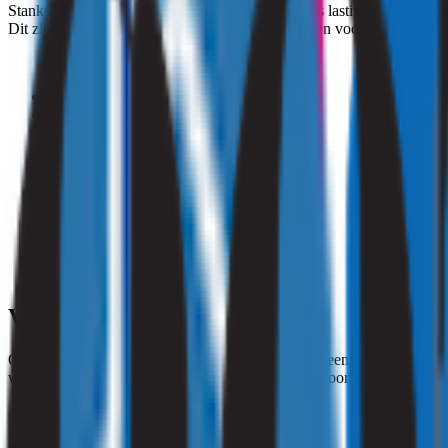
Stankoverlast is niet per definitie gevaarlijk. Het is lastig in het alg
Dit zijn gevaarlijke stoffen die onder andere zorgen voor:
irritatie aan de ogen
hoofdpijn
duizeligheid
misselijkheid
flauwvallen
verstikking
versnelde ademhaling of juist ademstilstand
bewusteloosheid
longembolie
Voorkomen van nare geuren
Om nare geuren te voorkomen is het noodzakelijk een gezond binnenk
weinig bestaansrecht. Om nare geurtjes in huis te voorkomen, kunt u 
24 uur per dag ventileren