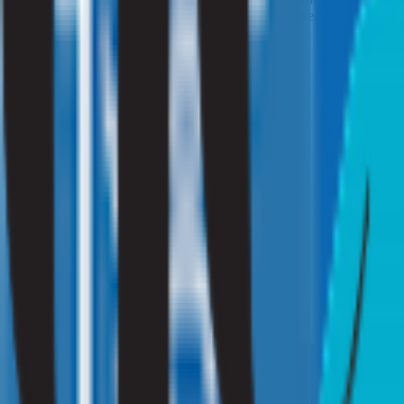
vandaan komt. Nadat we de geuren hebben geanalyseerd en de bron he
Ik ben particulier
Klik hier
Ik ben zakelijk
Vraag een offerte aan