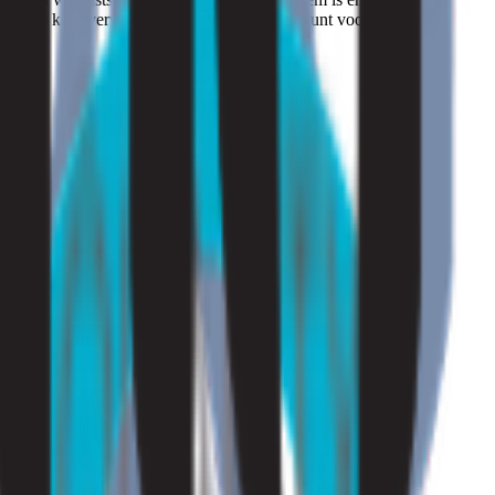
eurtjes kunt verwijderen en in de toekomst kunt voorkomen.