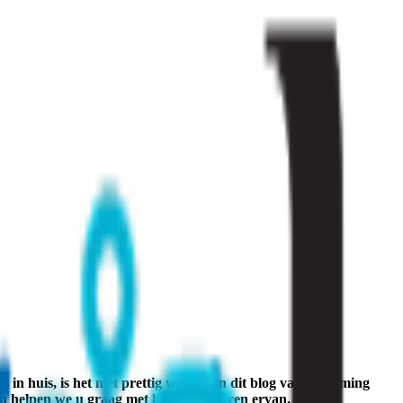
s in huis, is het niet prettig wonen. In dit blog van Strooming
an helpen we u graag met het verwijderen ervan.