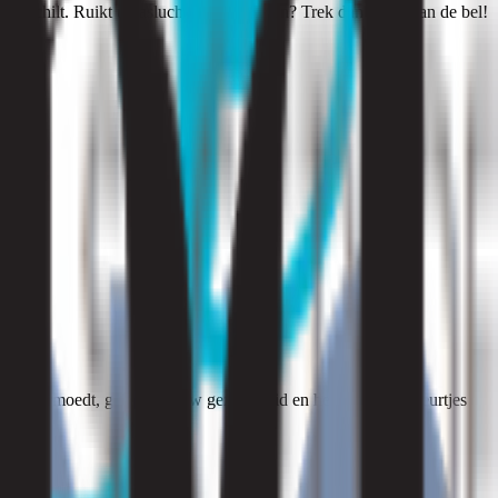
 verschilt. Ruikt u gaslucht of rotte eieren? Trek dan direct aan de bel!
ing vermoedt, goed voor uw gezondheid en het geeft nare geurtjes