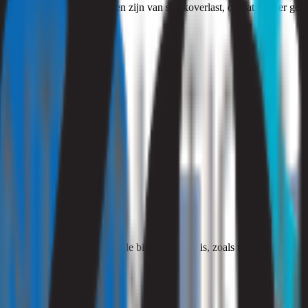
emeen te stellen wat de gevolgen zijn van stankoverlast, omdat het per geur
limaat te hebben. Dit gezonde binnenklimaat is, zoals u door de benam
het beste het volgende doen: