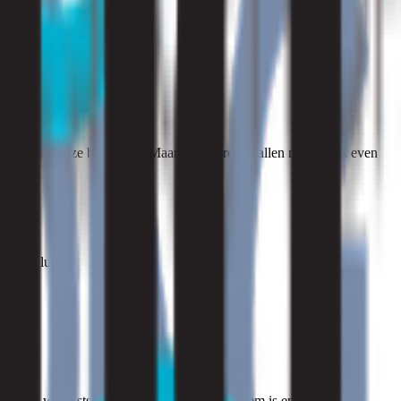
stinkt en u deze buiten zet. Maar in andere gevallen moet u net even
 uit de lucht
unnen we vaststellen welke geur het probleem is en waar het