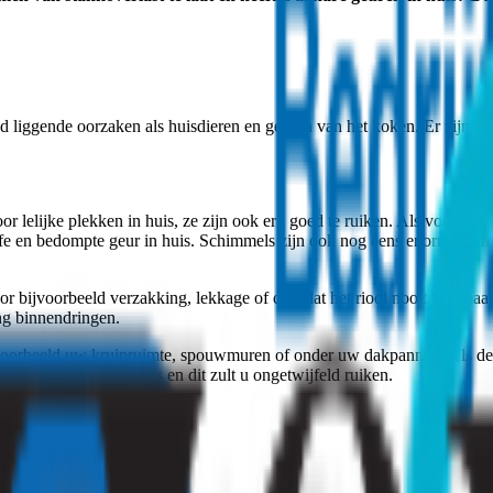
and liggende oorzaken als huisdieren en geuren van het koken. Er zijn 
or lelijke plekken in huis, ze zijn ook erg goed te ruiken. Als vocht zi
fe en bedompte geur in huis. Schimmels zijn ook nog eens enorm sle
door bijvoorbeeld verzakking, lekkage of doordat het riool nooit helem
ng binnendringen.
jvoorbeeld uw kruipruimte, spouwmuren of onder uw dakpannen. Als deze
 in een rottingsproces en dit zult u ongetwijfeld ruiken.