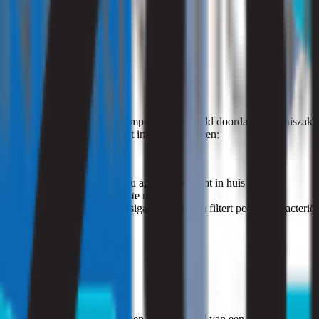
aliën
nare geurtjes in huis enorm simpel, bijvoorbeeld doordat de vuilniszak 
n ieder geval de luchtkwaliteit in huis verbeteren:
tileren, wat ervoor zorgt dat u altijd frisse lucht in huis heeft
dkamer en keuken, om de lucht te reinigen
n huisdieren en bijvoorbeeld sigarettenrook en filtert pollen en bacteriën
fgehalte in huis
ng regelt het!
 het in ieder geval wel oplossen. Door middel van een
geuronderzoek
k