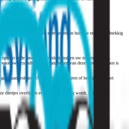
veel meer veelvoorkomende nare geuren in huis die enorm hardnekkig
ch optrekt in de muren of doorslaat, zuigen uw muren zich vol.
cht voor uw gezondheid. Het aanpakken van deze nare zwammen is
aal goed aangesloten is? Of hebben uw buren of het openbare net
 diertjes overlijden en het weer vochtig wordt, kan dit heel