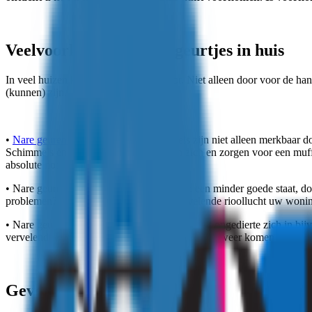
Veelvoorkomende nare geurtjes in huis
In veel huizen komen nare geurtjes voor. Niet alleen door voor de h
(kunnen) zijn.
•
Nare geuren door schimmels
: schimmels zijn niet alleen merkbaar do
Schimmels en vochtplekken verspreiden zich en zorgen voor een muf
absolute noodzaak!
• Nare geuren door het riool: is uw riool in een minder goede staat, 
problemen? Dan kan er een bijzonder vervelende rioollucht uw woni
• Nare geuren door ongedierte: soms verschuilt ongedierte zich in bi
vervelende geuren opleveren. Door het vochtige weer komen de diertjes
Gevolgen van stankoverlast