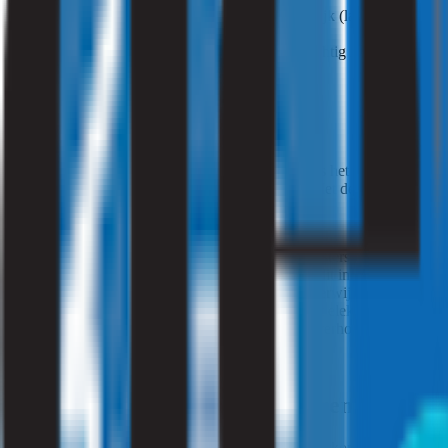
vochtproblemen en lekkages zo snel mogelijk (laten) verhelpen
zorgen voor een goede temperatuur in huis
regelmatig schoonmaken en daarbij voorzichtig zijn met chemic
Verhelpen van nare geurtjes
Een frisse lucht kan zo’n verademing zijn. Soms is het verhelpen van 
iets meer doen of zelfs specialisten inschakelen. Met deze tips kunt u i
ventilatieroosters plaatsen: met ventilatieroosters kunt u 24/7 ven
mechanische ventilatie gebruiken: vaak zit dit in het toilet, ba
luchtreiniger gebruiken: een luchtreiniger verwijdert geurtjes va
een ionisator gebruiken: reinigt de lucht met elektrische lading
planten neerzetten: ze reinigen de lucht en verhogen het zuursto
Nare geurtjes in huis verwijderen? Stroomi
Als u de nare geuren in huis niet heeft kunnen voorkomen, kunnen we