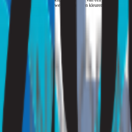
bben opgespoord, vertellen we u in geuren en kleuren hoe u de nare g