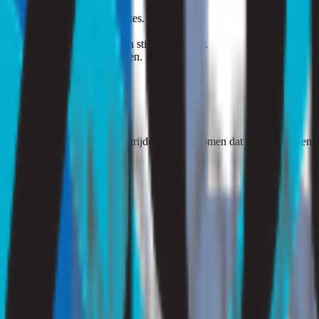
ntvochtiger in vochtige ruimtes.
 binnenklimaat te behouden.
dingen en andere bronnen van stilstaand water.
rkomen dat slakken binnenkomen.
r om te helpen
k kunt u slakken effectief bestrijden én voorkomen dat ze terugkomen.