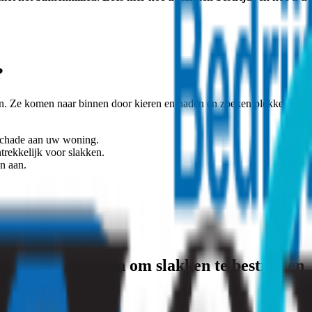
?
n. Ze komen naar binnen door kieren en naden en zoeken plekken met ee
schade aan uw woning.
rekkelijk voor slakken.
n aan.
urlijke manieren om slakken te bestrijden