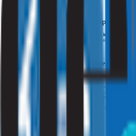
Heeft u slakken in huis? Wij helpen u verd
Komt u er niet uit wat de oorzaak is van slakken in huis?
Dat kan 
binnenmilieuonderzoek uit om de oorzaak te achterhalen en uw woni
Wat houdt een binnenmilieuonderzoek in?
Met een binnenmilieuonderzoek achterhalen we waarom slakken zich i
Vochtproblemen:
We meten de luchtvochtigheid en sporen even
Schimmelvorming:
We kijken of er schimmel aanwezig is die d
Gezondheidsrisico’s:
We analyseren de luchtkwaliteit om te zi
Slakken vormen op zichzelf geen direct gevaar, maar hun aanwezighei
Hoe voorkomt u slakken in huis?