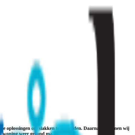
mme oplossingen om slakken te bestrijden. Daarnaast kunnen wij
 uw woning weer gezond maakt.