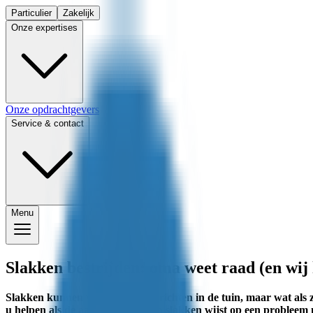
Particulier
Zakelijk
Onze expertises
Onze opdrachtgevers
Service & contact
Menu
Slakken bestrijden: oma weet raad (en wij
Slakken kunnen veel schade aanrichten in de tuin, maar wat als 
u helpen als de aanwezigheid van slakken wijst op een probleem 