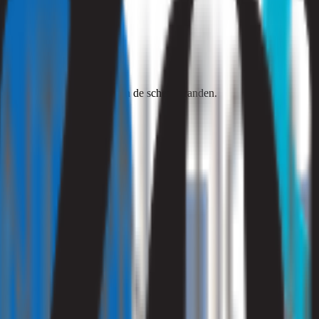
omen.
geuren.
ge plekken. Slakken vermijden de scherpe randen.
ee in aanraking komen.
enkomen.
kken naar binnen komen.
slakken ziet.
men.