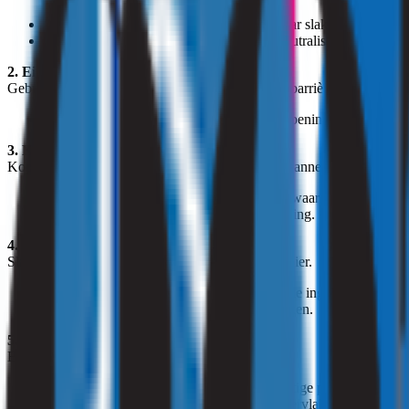
Strooi koffiedik langs muren of hoeken waar slakken binnenk
Dit helpt niet alleen tegen slakken, maar neutraliseert ook nare 
2. Eierschalen: simpel en effectief
Gebroken eierschalen werken als een natuurlijke barrière.
Verdeel fijngestampte eierschalen bij deuropeningen of vochti
3. Koperen strips of tape
Koper veroorzaakt een kleine elektrische schok wanneer slakken erm
Plaats koperen strips of tape langs plekken waar slakken binn
Dit is een herbruikbare en duurzame oplossing.
4. Bier vallen: lok en vang slakken
Slakken worden aangetrokken door de geur van bier.
Vul een schaaltje met bier en plaats het bij de ingang waar sla
Slakken kruipen in het schaaltje en verdrinken.
5. Baking soda: bestrijden en voorkomen
Baking soda droogt slakken uit.
Strooi een dunne laag baking soda op vochtige plekken waar u 
Gebruik het spaarzaam om schade aan oppervlakken te voorko