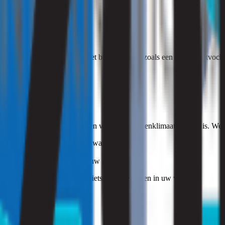
er
wijzen op een probleem in het binnenmilieu, zoals een hoge luchtvochtig
ng gezonder te maken.
n uw huis bevinden en kijken we of het binnenklimaat gezond is. We 
tuele lekkages of stilstaand water op.
oor het vocht is ontstaan.
en of deze schadelijk is voor uw gezondheid.
d kan een signaal zijn dat er iets moet gebeuren in uw woning.