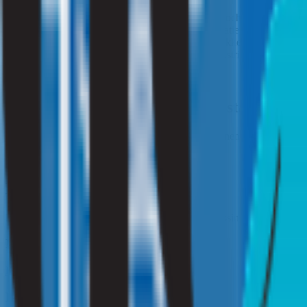
Houd vocht onder controle:
Gebruik een vochtvreter of luchto
Ventileer goed:
Zorg voor voldoende ventilatie om een gezond
Repareer lekkages:
Controleer en herstel lekkende kranen, lei
Dicht kieren en naden:
Gebruik kit of tochtstrips om te voo
Tot slot: oma weet raadt én wij staan klaa
Met oma’s natuurlijke tips en ons professionele binnenmilieuonderzoe
Hulp nodig?
Druk op onderstaande button die voor u van toepassing is.
Ik ben particulier
Klik hier
Ik ben zakelijk