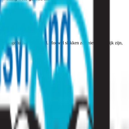
n hoge luchtvochtigheid. Hoewel slakken zelf niet schadelijk zijn,