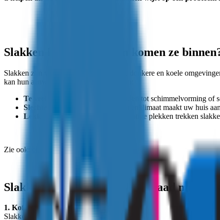
Slakken in huis: waarom komen ze binnen
Slakken zijn vaak te vinden in vochtige, donkere en koele omgevinge
kan hun aanwezigheid een teken zijn van:
Te veel vocht in huis:
Dit kan leiden tot schimmelvorming of 
Slechte ventilatie:
Een slecht binnenklimaat maakt uw huis aant
Lekkages:
Stilstaand water en vochtige plekken trekken slakke
Zie ook:
oma weet raad tips voor in huis
Slakken bestrijden oma weet raad met natu
1. Koffiedik: een barrière tegen slakken
Slakken houden niet van koffiedik.