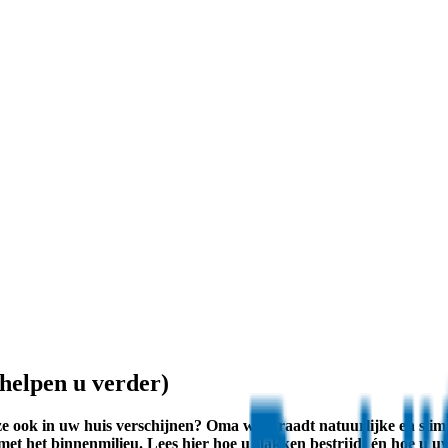
 helpen u verder)
ze ook in uw huis verschijnen? Oma weet raadt natuurlijke en sli
met het binnenmilieu. Lees hier hoe u slakken bestrijdt én hoe u