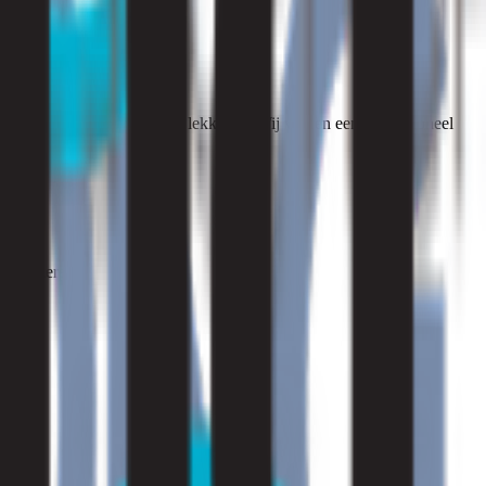
heid, slechte ventilatie of lekkages. Wij voeren een professioneel
controleren: