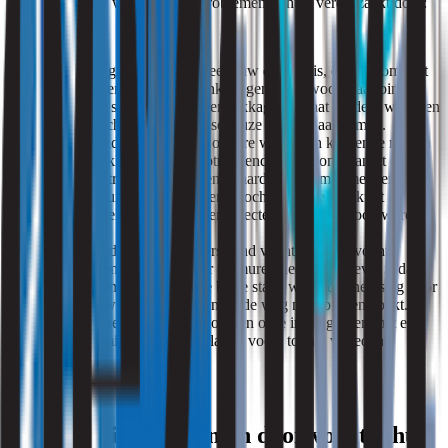
gemaakt. Veelal worden vochtproblemen in huis veroorzaakt door:
een lekkage. Als bijvoorbeeld uw dak lek is, dan stroomt het
water tijdens of na een flinke regenbui gewoon naar binnen.
Het komt soms voor dat een lekkage pas laat ontdekt wordt en
dat de vochtproblemen al serieuze vormen aannemen.
optrekkend vocht. Vooral oudere woningen krijgen te maken
met optrekkend vocht. Optrekkend vocht komt vanuit de
grond en trekt in uw muren, waardoor u kampt met een
vochtig huis. Om optrekkend vocht te verhelpen kunt u
bijvoorbeeld de muren laten injecteren met een vochtwerend
middel.
doorslaand vocht. Bij doorslaand vocht slaat het vocht
letterlijk en figuurlijk door de muren heen. Uw gevel is dan
vaak niet meer in een al te beste staat, waardoor neerslag door
de muur wordt opgenomen en de weg naar binnen zoekt.
Door de gevel te laten renoveren of te impregneren met een
speciaal middel, zal doorslaand vocht tot het verleden
behoren.
Gezondheidsproblemen door vochtig huis