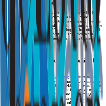
Vocht in huis en astma
Vocht heeft effect op de longen. Zeker als u astmatische klachten
heeft, is het aan te raden niet te veel vocht in huis te hebben. Veel
astmapatiënten ervaren door een vochtig huis dat zij nog moeilijker
ademhalen, benauwd zijn en kortademig zijn. Bij astma is de ideale
luchtvochtigheid tussen de 40 en 50%. Te droge lucht is niet goed
voor een astmapatiënt, maar een vochtig huis ook niet. In een
vochtig huis groeien namelijk huismijten; één van de belangrijkste
prikkels voor astma.
Een vochtig huis hoesten? Strooming lost
het voor u op
Met behulp van een
luchtvochtigheidsmeting
kan Strooming u
afhelpen van uw hoest door een te vochtig huis te voorkomen. Met
ons onderzoek komen erachter hoe het gesteld is met de lucht in uw
woning en welke risico’s u loopt. Vervolgens bekijken we natuurlijk
wat we kunnen doen om de problemen zo snel en voordelig
mogelijk te verhelpen. Neem contact met ons op voor meer
informatie of vraag direct gratis en vrijblijvend uw offerte aan.