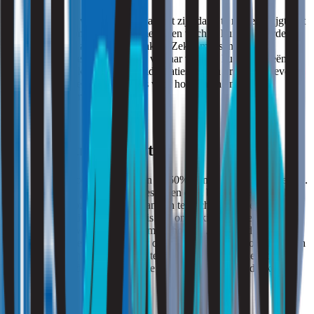
Is uw woning te vochtig? Dan kan het zijn dat u te maken krijgt met
vervelende gezondheidsproblemen. Een vochtig huis zit boordevol
schimmels die u ziek kunnen maken. Zeker mensen met een
verminderde weerstand zijn hier vatbaar voor. U kunt allergieën
krijgen, maar ook hoofdpijn, huidirritaties en een drukkend gevoel.
Ten slotte zorgt een vochtig huis voor hoesten en andere
verkoudheidssymptomen.
Vochtig huis & hoesten
Zodra de luchtvochtigheid boven de 60% komt, begint het geneuzel.
U krijgt last van prikkelende hoestbuien en u bent waarschijnlijk
veel vaker verkouden. U kunt van een te vochtig huis zelfs
chronische Rhinitis krijgen. Dit is een ontsteking van het
neusslijmvlies, waardoor u veel moet hoesten, vermoeid bent,
hoofdpijn krijgt en waardoor uw ogen gaan irriteren. Ook allergieën
ontwikkelen zich goed door een te vochtig huis. Allergie uit zich in
neusverkoudheid en een hoest die sterk aan astma doet denken.