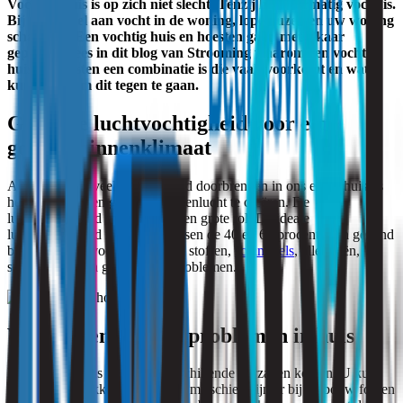
Vocht in huis is op zich niet slecht. Tenzij het overmatig vocht is.
Bij een teveel aan vocht in de woning, lopen uzelf en uw woning
schade op. Een vochtig huis en hoesten gaan met elkaar
gepaard. Lees in dit blog van Strooming waarom een vochtig
huis en hoesten een combinatie is die vaak voorkomt en wat u
kunt doen om dit tegen te gaan.
Gezonde luchtvochtigheid voor een
gezond binnenklimaat
Aangezien we veel van onze tijd doorbrengen in ons eigen huis, is
het raadzaam een gezonde binnenlucht
te creëren. De
luchtvochtigheid speelt hierin een grote rol. De ideale
luchtvochtigheid in huis ligt tussen de 40 en 60 procent. Een gezond
binnenklimaat voorkomt giftige stoffen,
schimmels
, allergieën,
stankoverlast en gezondheidsproblemen.
Verschillende vochtproblemen in huis
Een vochtig huis kan door verschillende oorzaken komen. U kunt
bijvoorbeeld lekkage hebben of misschien zijn er bij de bouw fouten