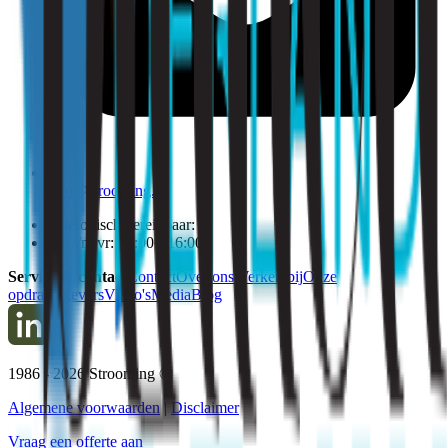
info@strooming.nl
Telefonisch bereikbaar:
Ma t/m vr: 09:00 - 16:00
Service & contact
Contact
Over ons
Werken bij
Onze
opdrachtgevers
Video's
Media
Blog
1986 -
2026
Strooming ©
Algemene voorwaarden
|
Disclaimer
Vraag een offerte aan