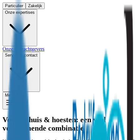
Particulier
Zakelijk
Onze expertises
Onze opdrachtgevers
Service & contact
Menu
Vochtig huis & hoesten: een veel
voorkomende combinatie