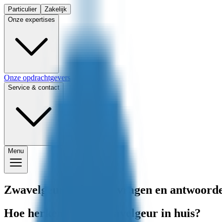
Particulier
Zakelijk
Onze expertises
Onze opdrachtgevers
Service & contact
Menu
Zwavelgeur in huis: 5 vragen en antwoord
Hoe herkent u een zwavelgeur in huis?