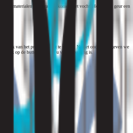
houdende materialen in aanraking komen met vocht. Hoewel de geur een
oorzaak van het probleem vast te stellen. Na het onderzoek geven we
? Druk op de button die voor u van toepassing is.