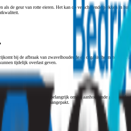
 als de geur van rotte eieren. Het kan op verschillende plekken in hui
tkwaliteit.
?
rijkomt bij de afbraak van zwavelhoudende en organische materialen. Di
unnen tijdelijk overlast geven.
chtwegen veroorzaken. Het is belangrijk om bij aanhoudende geuroverlast
, vooral als het snel wordt aangepakt.