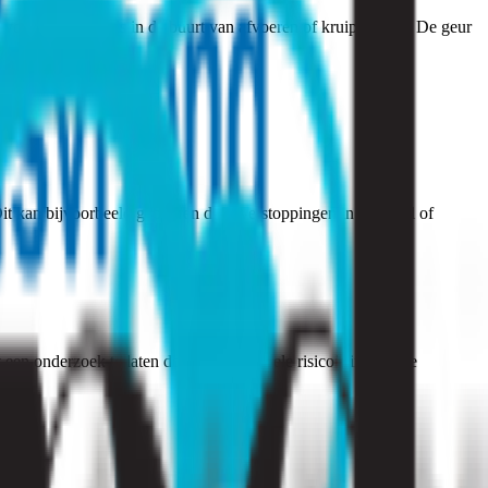
s voorkomen, zoals in de buurt van afvoeren of kruipruimtes. De geur
t kan bijvoorbeeld gebeuren door verstoppingen in het riool of
 een onderzoek te laten doen om eventuele risico’s in kaart te