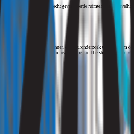
otte eieren. Het ontstaat in slecht geventileerde ruimtes waar zwavel
schakelen.
k te laten onderzoeken. Wij kunnen een geuronderzoek uitvoeren om de 
sen, zodat u de luchtkwaliteit in uw woning kunt herstellen. Hulp nodig