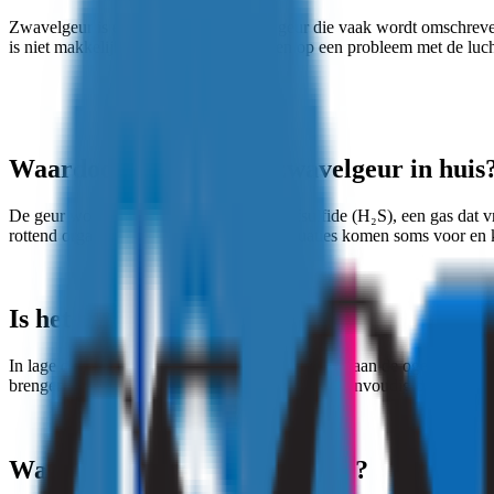
Zwavelgeur is een sterke, indringende geur die vaak wordt omschreven
is niet makkelijk te missen en kan wijzen op een probleem met de luch
Waardoor ontstaat een zwavelgeur in huis
De geur wordt veroorzaakt door waterstofsulfide (H₂S), een gas dat v
rottend organisch materiaal. Dergelijke situaties komen soms voor en k
Is het gevaarlijk?
In lage concentraties kan waterstofsulfide irritatie aan de ogen of lu
brengen. In de meeste gevallen is het probleem eenvoudig op te lossen
Wat is waterstofsulfide precies?