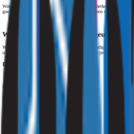
Waterstofsulfide is een kleurloos gas met een kenmerkende geur van r
goede indicator is, is het verstandig om bij twijfel een specialist in te 
Wat kunt u doen tegen zwavelgeur in huis?
Wanneer u last heeft van zwavelgeur, is het verstandig om de oorzaa
u advies over welke maatregelen nodig zijn om het probleem op te los
Ik ben particulier
Klik hier
Ik ben zakelijk
Vraag een offerte aan