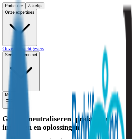
Particulier
Zakelijk
Onze expertises
Onze opdrachtgevers
Service & contact
Menu
Geuren neutraliseren: praktische
inzichten en oplossingen