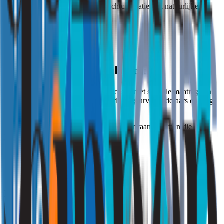
Muffe lucht
: Verbeter de luchtcirculatie met natuurlijke of
mechanische ventilatie.
Zelf doen of hulp inschakelen?
Veel geurproblemen kun je zelf oplossen met simpele maatregelen.
Maak vaker schoon, gebruik natuurlijke geurverwijderaars en zorg
voor goede ventilatie.
Blijft de geur hardnekkig? Druk op onderstaande button die voor
jou van toepassing is.
Ik ben particulier
Klik hier
Ik ben zakelijk
Vraag een offerte aan