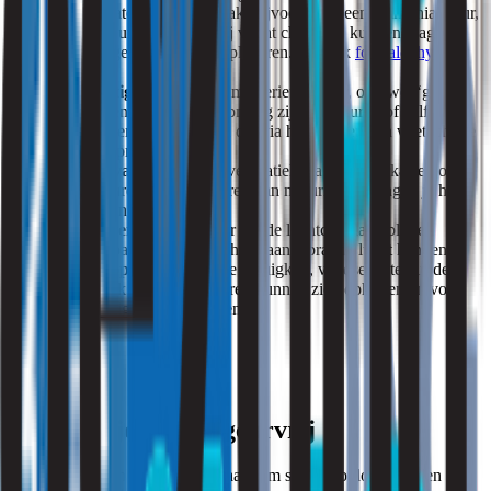
isolatiemateriaal veroorzaakt bijvoorbeeld een ammoniakgeur,
terwijl bouwmaterialen bij vocht chemisch kunnen reageren
en extra geurproblemen opleveren. Zie ook
formaldehyde in
huis
Wietachtige lucht
: Deze mysterieuze geur, ook wel ‘ghost
odour’ genoemd, kan afkomstig zijn van muren of zelfs
spitsmuizen, kleine dieren die via hun klieren een wietachtige
geur verspreiden.
Geuren van buren
: Via ventilatiekanalen, meterkasten of
spouwmuren kunnen geuren van naburige woningen je huis
binnendringen.
Slechte ventilatie
: Zonder goede luchtcirculatie blijven
geuren zoals rook, baklucht of aangebrande lucht hangen.
Opgehoopt vuil
: Vet in de afzuigkap, voedselresten in de
prullenbak of huisdiergeuren kunnen zich ophopen en voor
hardnekkige geuren zorgen.
Zo maak je je huis geurvrij
Het neutraliseren van geuren vraagt om slimme oplossingen en