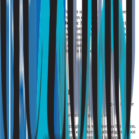
simpele aanpassingen:
Maak grondig schoon
: Vergeet niet de minder zichtbare
plekken, zoals ventilatiesystemen en hoeken.
Gebruik natuurlijke middelen
: Baking soda en azijn zijn
goedkoop en effectief tegen geuren zoals rook, frituur en vis.
Ventileer goed
: Open ramen, houd ventilatieroosters schoon
en zorg voor constante luchtstroom.
Los vochtproblemen op
: Aanpak van lekkages, condens en
schimmel is essentieel. Denk aan betere isolatie of een
luchtontvochtiger.
Tips voor specifieke problemen
Ammoniakgeur
: Controleer op lekkages en zorg dat isolatie
droog blijft.
Rooklucht
: Stoomreinig meubels en gebruik een
ozonbehandeling.
Kookluchtjes
: Reinig de afzuigkap en ventileer na het koken.
Huisdiergeuren
: Was kussens en dekens regelmatig en strooi
baking soda op plekken waar huisdieren veel komen.