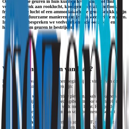
Onaangename geuren in huis kunnen het woongenot flink
verstoren. Denk aan rooklucht, kookgeuren zoals knoflook of
frituur, muffe lucht of een ammoniakachtige geur. Gelukkig zijn
er slimme en duurzame manieren om je huis weer fris te maken.
In dit artikel bespreken we veelvoorkomende oorzaken en
handige tips om geuren te bestrijden.
Waar komen geuren vandaan?
Het aanpakken van geurproblemen begint bij het vinden van de
bron. Veelvoorkomende oorzaken zijn:
Vocht en schimmel
: Vochtige plekken, zoals badkamers of
kelders, zijn een ideale voedingsbodem voor schimmels en
bacteriën. Dit veroorzaakt vaak muffe lucht. Een goede
ventilatie en het aanpakken van vochtbronnen lossen dit
probleem op.
Chemische geuren
: Materialen zoals MDF, spaanplaat of
isolatie kunnen chemische geuren afgeven. Nat