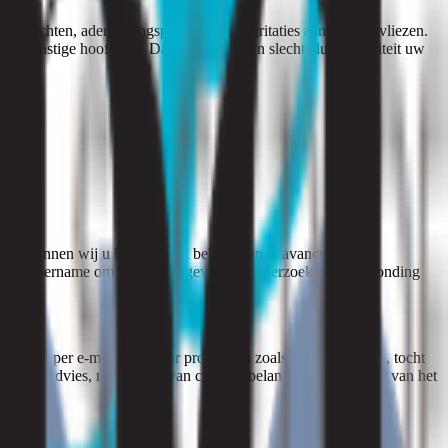
oogklachten, ademhalingsproblemen en irritaties aan de slijmvliezen.
tot ernstige hoofdpijn. Daarnaast kan een slechte luchtkwaliteit uw
ving, kunnen wij u helpen. Met behulp van geavanceerde
 en monstername om uw leefomgeving te onderzoeken. Na afronding
van ons per e-mail. Indien er problemen zoals geurproblemen, tocht
assend advies, maar het is van cruciaal belang om de oorzaak van het