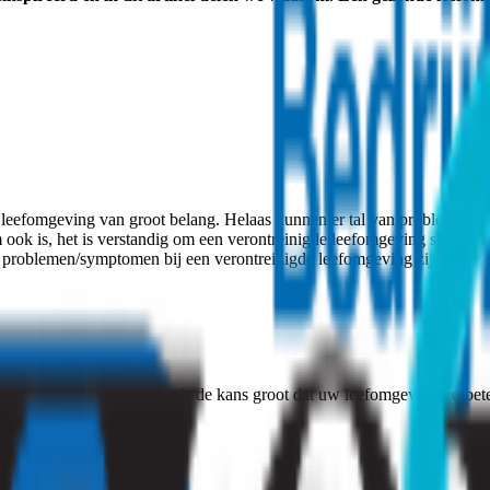
leefomgeving van groot belang. Helaas kunnen er tal van problemen o
em ook is, het is verstandig om een verontreinigde leefomgeving serieus t
e problemen/symptomen bij een verontreinigde leefomgeving zijn:
lemen, tocht en lekkages, is de kans groot dat uw leefomgeving verbe
eving