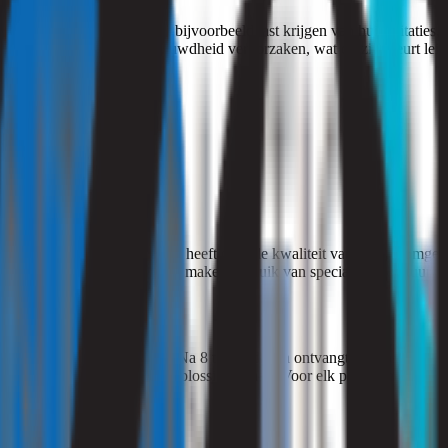
chten aanzienlijk. U kunt bijvoorbeeld last krijgen van huidirritaties, 
htvochtigheid kunnen benauwdheid veroorzaken, wat op zijn beurt leidt 
t in uw eigen huis.
eving?
n doeltreffend. Als u vragen heeft over de kwaliteit van uw leefomge
liteit van uw binnenmilieu. We maken gebruik van speciale apparatuur
atorium laten analyseren. Na 8 tot 10 dagen ontvangt u de resultaten 
op de hoogte en bieden we oplossingen aan. Voor elk probleem is een p