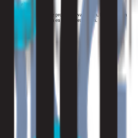
den tot onze beschikking.
 de oorzaak van eventuele problemen vaststellen, kunt u snel en
dompte lucht, vochtplekken en andere problemen.