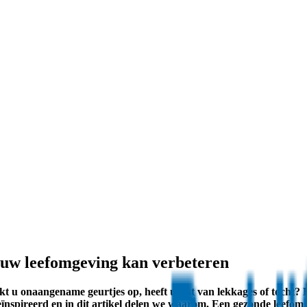
 uw leefomgeving kan verbeteren
 u onaangename geurtjes op, heeft u last van lekkages of tocht? H
nspireerd en in dit artikel delen we waarom. Een gezonde leefomge