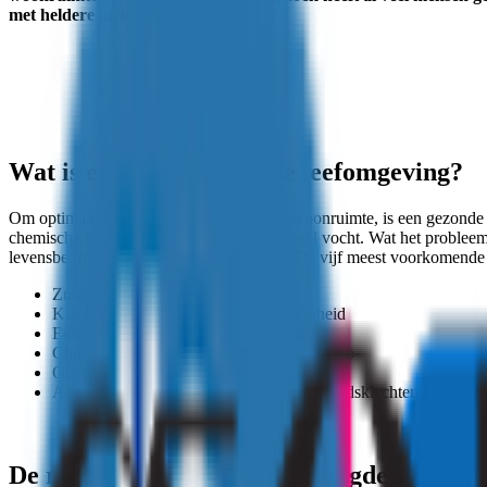
met heldere inzichten.
Wat is een verontreinigde leefomgeving?
Om optimaal te kunnen genieten van uw woonruimte, is een gezonde 
chemische stoffen tot fijnstof, tocht en te veel vocht. Wat het proble
levensbedreigende situaties kan bevatten. De vijf meest voorkomend
Zuurstoftekort
Klachten door een te lage luchtvochtigheid
Een onaangenaam binnenklimaat
Chronische klachten vergelijkbaar met griep
Geur- en stankklachten
Als u geconfronteerd wordt met gezondheidsklachten, geurprob
De risico’s van een verontreinigde leefomg