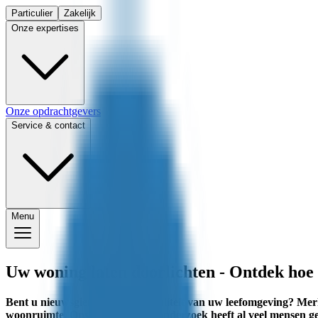
Particulier
Zakelijk
Onze expertises
Onze opdrachtgevers
Service & contact
Menu
Uw woning laten doorlichten - Ontdek hoe
Bent u nieuwsgierig naar de kwaliteit van uw leefomgeving? Merkt
woonruimte. Ons binnenmilieu-onderzoek heeft al veel mensen geï