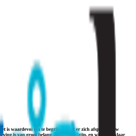
et is waardevol om te begrijpen wat er zich afspeelt in uw
ving is van groot belang voor uw welzijn, en wij staan klaar