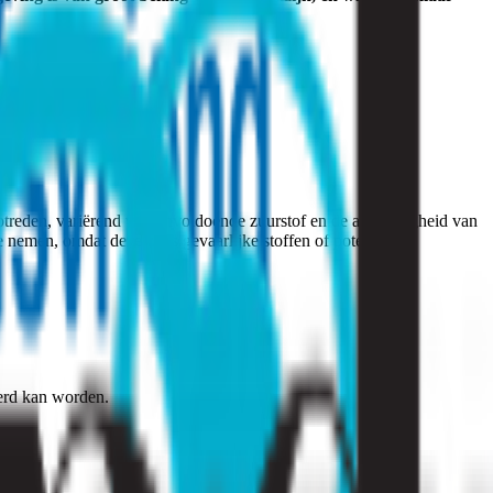
ptreden, variërend van onvoldoende zuurstof en de aanwezigheid van
e nemen, omdat deze zelfs gevaarlijke stoffen of potentieel
terd kan worden.