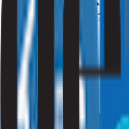
De specifieke aanpak van het onderzoek van uw leefomgeving kan vari
Na het onderzoeken van uw leefomgeving voorzien we u van praktisch
doeltreffend maatregelen nemen om deze aan te pakken. Met ons adv
Ik ben particulier
Klik hier
Ik ben zakelijk
Vraag een offerte aan