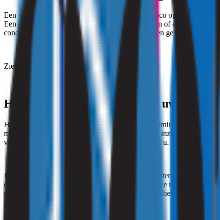
Een verontreinigde leefomgeving verhoogt het risico op gezondheidskla
Een gebrek aan zuurstof, ongeschikte temperaturen of een te hoge luc
concentratievermogen aantasten en zorgen voor een gebrek aan comfor
Zie ook:
hooikoorts klachten
Hoe werkt een onderzoek naar uw leefomg
Het Particulier Binnenmilieu Onderzoek van Strooming is eenvoudig e
meettechnieken verkrijgen we snel en nauwkeurig inzicht in de kwa
van het onderzoek delen we onze bevindingen met u.
In sommige gevallen moeten we de genomen monsters eerst in een labor
of vochtproblemen worden geconstateerd, stellen we u hiervan direct 
probleem te identificeren. Strooming biedt duidelijkheid.