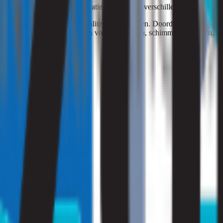
ëren afhankelijk van de situatie. We hebben verschillende mogelijkhe
e aanbevelingen om de kwaliteit te verbeteren. Doordat we nauwkeurig
ies kunt u afscheid nemen van vreemde geuren, schimmelproblemen, be