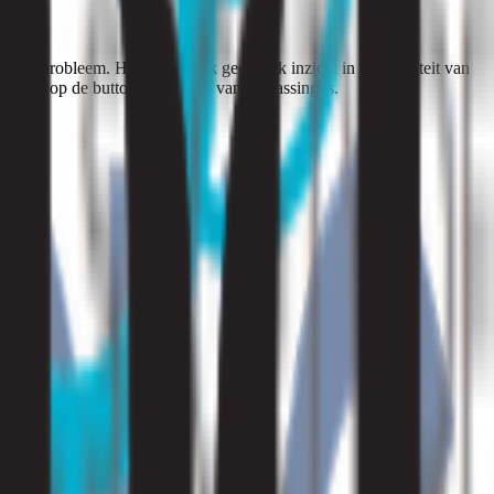
n het probleem. Het onderzoek geeft ook inzicht in de kwaliteit van
 Druk op de button die voor u van toepassing is.