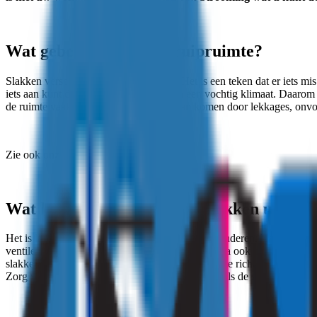
Wat gebeurt er in uw kruipruimte?
Slakken verschijnen niet zonder reden. Het is een teken dat er iets mi
iets aan kunt doen. Slakken houden van een vochtig klimaat. Daarom z
de ruimte vaak bijzonder vochtig. Dit kan komen door lekkages, onvo
Zie ook onze blog:
vocht in kruipruimte
Wat kunt u zelf doen tegen slakken uit de
Het is lastig om het klimaat in uw woning te veranderen. Het meest ef
ventileren van de verschillende ruimtes in huis. Ga ook op zoek naar
slakkenbestrijdingsmiddelen in de handel, maar die richten zich doorg
Zorg voor een goede isolatie, zodat zowel vocht als de slakken zich ni