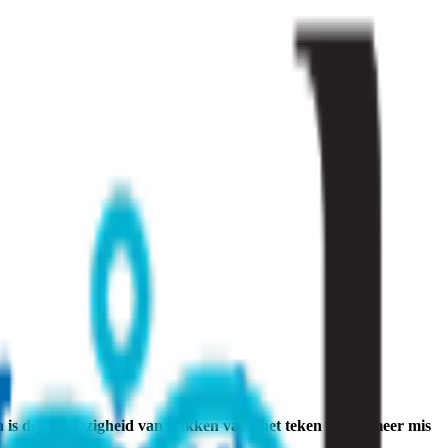
en is de aanwezigheid van slakken vaak het teken dat er meer mis