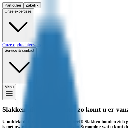
Particulier
Zakelijk
Onze expertises
Onze opdrachtgevers
Service & contact
Menu
Slakken uit kruipruimte: zo komt u er van
U ontdekt dat u veel slakken in huis heeft! Slakken houden zich 
is met uw woning. Lees in deze blog van Strooming wat u kunt d