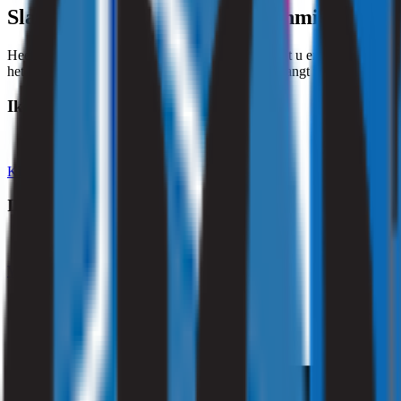
Slakken in huis: laat uw binnenmilieu ond
Heeft u last van slakken in de kruipruimte en komt u er niet vanaf? 
het binnenmilieu van uw woning. Na afloop ontvangt u advies over we
Ik ben particulier
Klik hier
Ik ben zakelijk
Vraag een offerte aan