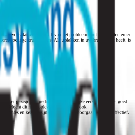
 positieve is dat u de oorzaak van het probleem kunt achterhalen en er
re, vochtige kruipruimtes. Als u slakken in uw kruipruimte heeft, is
kelijker gezegd dan gedaan. Een belangrijke eerste stap is het goed
em. Mocht dit niets opleveren dan zijn er ook
uipruimtes en kelders zijn deze middelen doorgaans minder effectief.