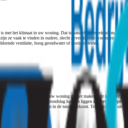
s is met het klimaat in uw woning. Dat is natuurlijk vervelend, maar het
ijn ze vaak te vinden in oudere, slecht geventileerde woningen en donke
ldoende ventilatie, hoog grondwater of rioolproblemen.
 kruipruimte?
fectieve dat u kunt doen, is uw woning droger maken. Dit is echter mak
 mogelijke lekkages die ten grondslag kunnen liggen aan het vochtproble
aans op het soort slakken dat in de tuin voorkomt. Tegen slakken uit kr
et verspreiden.