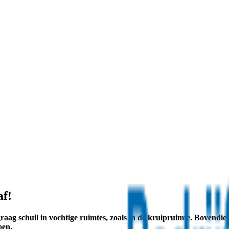
af!
graag schuil in vochtige ruimtes, zoals in de kruipruimte. Bovendi
oen.