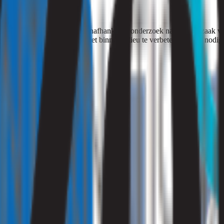
erzoeken
Wij kunnen u helpen met een onafhankelijk onderzoek naar de oorzaak va
lke stappen nodig zijn om het binnenmilieu te verbeteren. Hulp nodig?