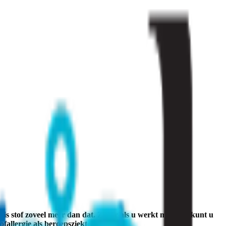
is stof zoveel meer dan dat. Zeker als u werkt met stof, kunt u
fallergie als beroepsziekte.