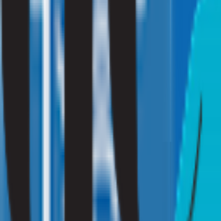
Klik hier
Ik ben zakelijk
Vraag een offerte aan