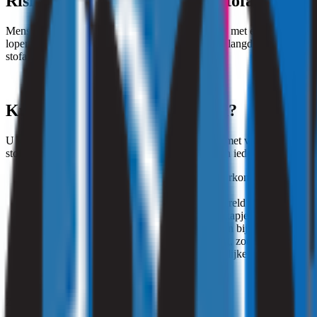
Risicoberoepen: waar kunt u stofallergie v
Mensen die in de bouw werken, hebben te maken met een hoop stof. Ma
lopen het risico stofallergie te krijgen. Ze ademen langdurig bepaalde 
stofallergie op hun geweten kunnen hebben.
Kunt u stofallergie voorkomen?
U kunt een aantal dingen doen. Natuurlijk is niet met volle zekerheid t
stofallergie te voorkomen, houdt u rekening met in ieder geval de vo
Zo veel mogelijk stofvrij houden van de werkomgeving.
Goede afzuiging op de apparatuur.
Maak altijd goed schoon, zodat neergedwarreld stof niet weer 
Draag beschermende kleding en een mondkapje en/of een mask
Werk waar mogelijk met ander materiaal dan bijvoorbeeld kwar
Zorg te allen tijde voor voldoende afzuiging, zodat stof niet k
Stel uzelf zo kort mogelijk bloot aan gevaarlijke stofdeeltjes.
Zie ook:
brandende ogen