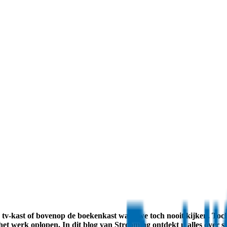
 tv-kast of bovenop de boekenkast waar we toch nooit kijken. Toch 
et werk oplopen. In dit blog van Strooming ontdekt u alles over sto