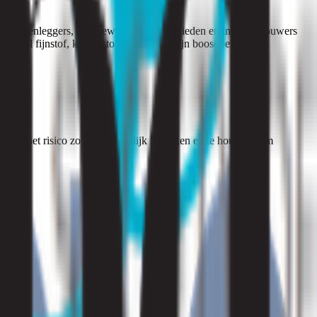
, vloerenleggers, houtbewerkers, timmerlieden en interieurbouwers
. Vooral fijnstof, kwartsstof en houtstof zijn boosdoeners die
er geval het risico zo klein mogelijk te maken en te houden. Om