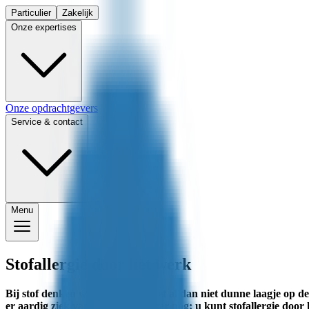
Particulier
Zakelijk
Onze expertises
Onze opdrachtgevers
Service & contact
Menu
Stofallergie door het werk
Bij stof denken we meestal aan het al dan niet dunne laagje op de
er aardig ziek van worden. Sterker nog: u kunt stofallergie door h