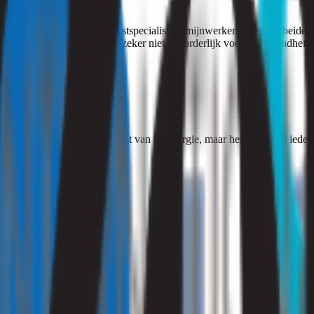
an krijgen?
ar ook bijvoorbeeld asbestspecialisten, mijnwerkers, metaalarbeiders
stofdeeltjes in en dat is zeer zeker niet bevorderlijk voor de gezondheid
e zeggen dat u geen last krijgt van de allergie, maar het helpt u in ied
lgende dingen:
opwaait.
er voor uw gezicht.
ts.
an ophopen.