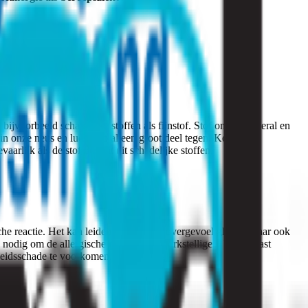
bijvoorbeeld schadelijke stoffen als fijnstof. Stof ontstaat overal en
in onze neus en luchtpijp al een groot deel tegen. Komt u
aarlijk als de stof bestaat uit schadelijke stoffen.
he reactie. Het kan leiden tot allergie (overgevoeligheid), maar ook
 nodig om de allergische reactie te bewerkstelligen. U kunt last
eidsschade te voorkomen.