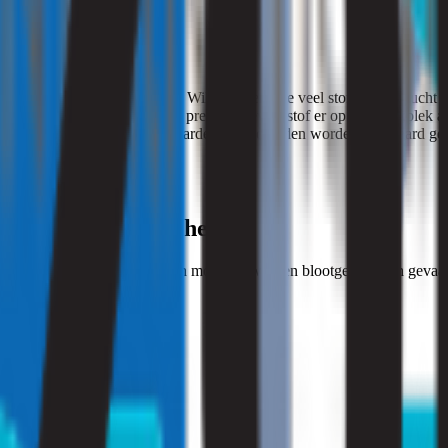
aar stof
noeg met stof wordt gewerkt? Wilt u weten hoe veel stof er in de lucht
ek uitvoeren. Zo ontdekken we precies hoeveel stof er op uw werkplek
uit en zo weten we of de grenswaarden overschreden worden. Uiteraard g
niets anders meer helpt
t medewerkers niet of zo min mogelijk worden blootgesteld aan gevaarl