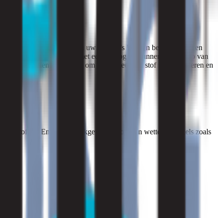
 hangt? Of heeft u of een van uw collega’s last van benauwdheid en
 aanwezig is. Onder andere met een datalogger kunnen we behulp van
even we u, indien nodig, tips om de hoeveelheid stof te verminderen en
ijke stoffen. En dat de werkgever voldoet aan wetten en regels zoals