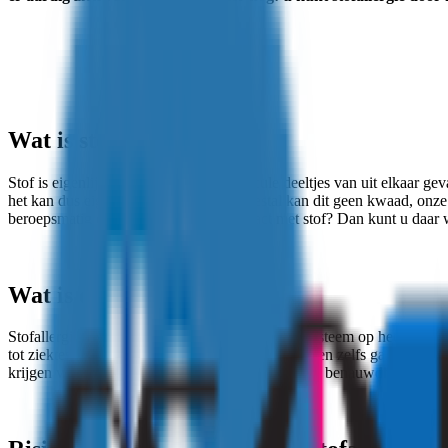
Wat is stof?
Stof is eigenlijk niets anders dan minuscule deeltjes van uit elkaar gev
het kan dus eigenlijk ook alles zijn. Meestal kan dit geen kwaad, onz
beroepsmatig en dus veelvuldig in contact met stof? Dan kunt u daar wel 
Wat is een stofallergie?
Stofallergie is een sterke reactie van uw afweersysteem op het stof. U
tot ziektes als astma, een longontsteking, eczeem en zelfs galbulten. Z
krijgen van een loopneus, rode en jeukende ogen, benauwdheid en 