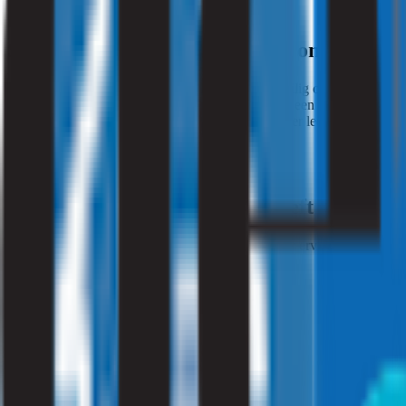
Schakel Strooming in voor een onderzoek n
Heeft u het idee dat er in uw werkomgeving onveilig of niet veilig ge
andere allergische reacties? Strooming kan voor u een luchtonderzo
de laser stofdeeltjes in de lucht tellen. Een computer leest de data 
een gezonde werkplek te creëren.
Onderzoek door Strooming geeft lucht als 
Met ons luchtonderzoek helpen wij bedrijven door ervoor te zorgen da
de ARBO-regelgeving en NEN-normen.
Hulp nodig?
Druk op de button die voor u van toepassing is.
Ik ben particulier