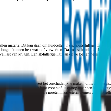
allen materie. Dit kan gaan om huidcellen, haar, houtschilfers, maar ook 
e longen kunnen best wat stof verwerken. Daarnaast houden de haartjes 
last van krijgen. Een stofallergie ligt dan op de loer en het is extra gev
w immuunsysteem probeert het onschadelijk te maken: dit is de allergisc
odra u eenmaal allergisch bent voor stof, is er nog maar een klein beetje
u moet vaak niezen. Werkgevers moeten maatregelen nemen om gezondh