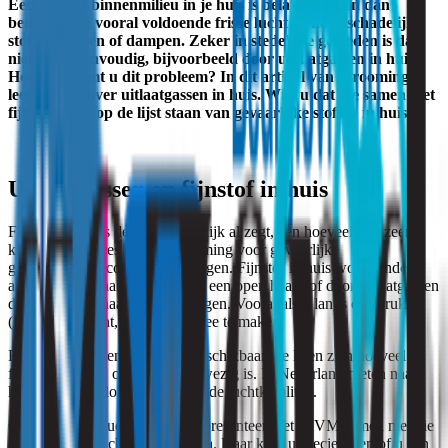
Een gezond binnenmilieu in je huis is belangrijk. En dan
bedoelen we vooral voldoende frisse lucht, zonder schadelijke
stoffen, gassen of dampen. Zeker in stedelijke gebieden is dat
niet altijd eenvoudig, bijvoorbeeld door uitlaatgassen in huis.
Hoe voorkomt u dit probleem? In dit artikel van Strooming
leest u alles over uitlaatgassen in huis. Wist u dat die samen met
fijnstof hoog op de lijst staan van gevaarlijke stoffen in huis?
Uitlaatgassen en fijnstof in huis
Fijnstof is, zoals de naam eigenlijk al zegt, een hoeveelheid zeer
kleine stofdeeltjes die bij inademing voor gevaarlijke
gezondheidsrisico’s kunnen zorgen. Fijnstof in huis wordt onder
andere veroorzaakt door roken, een open haard of door uitlaatgassen
die van buiten naar binnen dringen. Vooral als u langs een drukke
(snel)weg woont, heeft u hiermee te maken.
Er zijn verschillende kaarten beschikbaar die laten zien hoeveel
fijnstof er in uw omgeving aanwezig is. In Nederland meten naast
het RIVM ook lokale instanties de luchtkwaliteit.
Op de website luchtmeetnet.nl presenteert het RIVM samen met die
instanties alle luchtkwaliteitsdata. Daar kunt u precies zien of u een