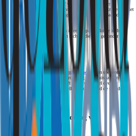
Aanzuigen schone lucht. Kunt of wilt u niet altijd de ramen
openzetten, dan is het aanzuigen van schone lucht noodzakelijk. Met
een mechanisch luchtsysteem zuigt u schone lucht aan, aan de
‘goede’ kant van de woning.
Luchtreiniging. U kunt investeren in een apparaat dat de lucht
reinigt: een ionisator. U ademt dan lucht in die veel gezonder is.
Fijnstofmeting
Maakt u zich zorgen over de
binnenluchtkwaliteit
in uw woning?
Dan kunnen de specialisten van Strooming bij u thuis komen om
een fijnstofmeting te doen. Zo heeft u snel uitsluitsel over de
aanwezigheid van fijnstof en in welke hoedanigheid de schadelijke
stof al dan niet aanwezig is.
Laat Strooming uw woning van
uitlaatgassen ontdoen