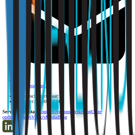
info@strooming.nl
Telefonisch bereikbaar:
Ma t/m vr: 09:00 - 16:00
Service & contact
Contact
Over ons
Werken bij
Onze
opdrachtgevers
Video's
Media
Blog