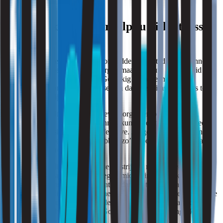
Hoe voorkomt of verhelpt u uitlaatgassen
in huis?
Woont u langs een drukke weg of middenin de stad? Dan kunnen
we ons voorstellen dat u zich zorgen maakt om uw gezondheid in
verband met alle uitlaatgassen. Gelukkig zijn er een aantal
mogelijkheden om de uitlaatgassen en daarmee fijnstof in huis te
verminderen. Bijvoorbeeld:
Voorzetgevel. Met een voorzetgevel zorgt u ervoor dat de
uitlaatgassen uw woning niet binnen kunnen dringen. Het is geen
goedkope oplossing, wel een effectieve. Jonge woningen die in de
buurt van een snelweg staan, hebben zo’n voorzetgevel standaard
bij de bouw gekregen.
Ventilatie. Het klinkt misschien tegenstrijdig, maar het is slim te
ventileren als u langs een snelweg of middenin een drukke stad
woont. Veel mensen zijn bang dat ze dan juist alle uitlaatgassen en
alle schadelijke fijnstof naar binnen jagen. Handig om rekening mee
te houden is dat u dan juist ventileert buiten de spits en aan de kant
waar de weg zich niet bevindt. Goede ventilatie is belangrijk voor
gezonde lucht in uw woning!