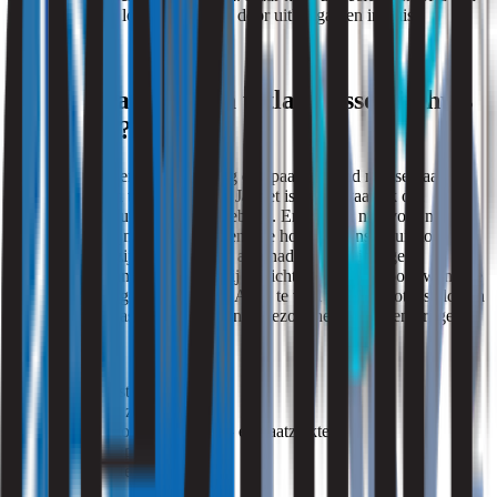
verhoogd risico loopt op fijnstof door uitlaatgassen in huis.
Is het gevaarlijk om uitlaatgassen in huis
te hebben?
Per jaar overlijden naar schatting een paar duizend mensen aan
blootstelling aan te veel fijnstof. Ja, het is dus gevaarlijk om
uitlaatgassen in uw woning te hebben. Er bestaan niet voor niets
Europese richtlijnen die aangeven hoe hoog de fijnstof-uitstoot
maximaal mag zijn. Fijnstof kan al schadelijk zijn in lagere
concentraties dan aangegeven bij de richtlijn. Vooral voor zwangere
vrouwen en pasgeboren baby’s. Als u te veel wordt blootgesteld aan
fijnstof, kunt u last van de volgende gezondheidsklachten krijgen:
Vaak hoesten
Benauwd zijn
Klachtentoename bij hart- en vaatziekten
Luchtwegproblemen
Longziektes