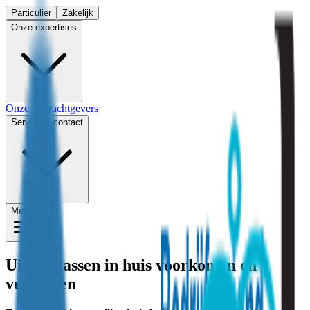
Particulier
Zakelijk
Onze expertises
Onze opdrachtgevers
Service & contact
Menu
Uitlaatgassen in huis voorkomen en
verhelpen