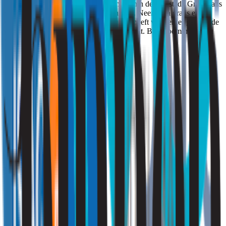
Woont u langs een drukke weg of middenin de randstad? Grote kans
dat u last heeft van te veel fijnstof in huis. Neem dan gratis en
vrijblijvend contact met ons op als u last heeft van eerder genoemde
gezondheidsklachten of als u zekerheid wilt. Bij Strooming reiken
we u een efficiënte oplossing aan.
Ik ben particulier
Klik hier
Ik ben zakelijk
Vraag een offerte aan