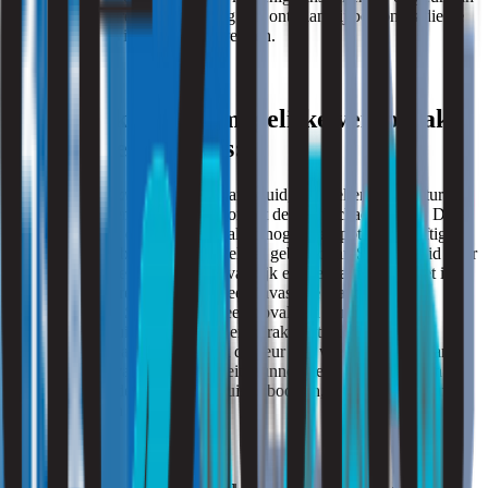
wiet, waardoor verwarring kan ontstaan bij bewoners die de
geur als wietachtig interpreteren.
3. Spaanskruid als mogelijke veroorzaker
van wietgeur in huis:
Wat is Spaanskruid?
Spaanskruid, ook bekend als Datura, is
een plantensoort die behoort tot de nachtschadefamilie. Deze
plant staat erom bekend hallucinogene en potentieel giftige
stoffen te bevatten. Hoewel het gebruik van Spaanskruid voor
recreatieve doeleinden gevaarlijk en illegaal is, komt het in
sommige regio’s voor als een invasieve plantensoort.
Geur van Spaanskruid
:
een opvallend kenmerk van
Spaanskruid is de intense en karakteristieke geur die
vergelijkbaar kan zijn met de geur van wiet. Als deze plant in
de buurt van een huis groeit, kunnen de geurige bloemen en
bladeren de wietgeur in huis nabootsen, wat tot verwarring
kan leiden bij bewoners.