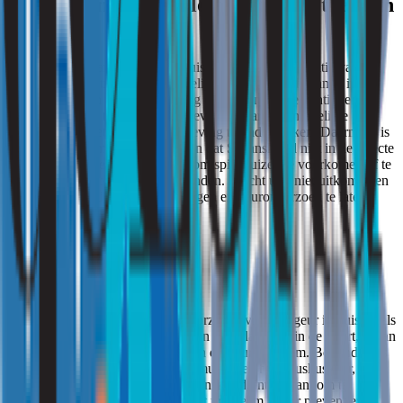
4. Voorkomen en oplossen van wietgeur in
huis:
Het bestrijden van wietgeur in huis vereist een combinatie van
preventieve maatregelen en mogelijke detectie van bronnen in de
buurt. Het is van essentieel belang om regelmatig te ventileren,
wietrook in huis te vermijden en eventuele andere mogelijke
bronnen van wietgeur in de omgeving te onderzoeken. Daarnaast is
het belangrijk om ervoor te zorgen dat Spaanskruid niet in de directe
omgeving van het huis groeit en om spitsmuizen te voorkomen of te
bestrijden als ze zich in huis bevinden. Mocht u er niet uitkomen en
heeft u hulp nodig kunt u overwegen en geuronderzoek te laten
uitvoeren.
Conclusie
Het begrijpen van de mogelijke oorzaken van wietgeur in huis, zoals
roken van wiet, slechte ventilatie en wietplantages in de buurt, is van
groot belang bij het aanpakken van dit geurprobleem. Bovendien is
het verrassende verband met spitsmuizen en hun muskusklier,
evenals de aanwezigheid van Spaanskruid, interessant om te
overwegen bij het oplossen van het probleem. Door preventieve