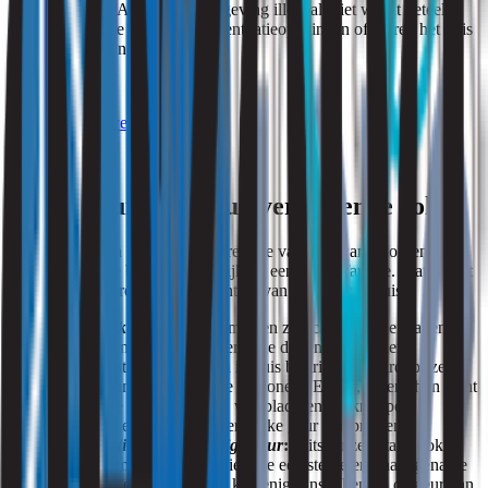
de buurt. Als er in de omgeving illegaal wiet wordt geteeld,
kunnen de geuren door ventilatieopeningen of kieren het huis
binnendringen.
Zie ook:
rookoverlast buren
2. Spitsmuizen en hun verrassende rol:
Spitsmuizen zijn kleine zoogdieren die vaak verward worden met
muizen, maar ze behoren eigenlijk tot een aparte familie. Wat maakt
spitsmuizen interessant in de context van wietgeur in huis?
Natuurlijk roofdier
:
spitsmuizen zijn carnivoren en jagen op
insecten en kleine ongewervelde dieren. Ze kunnen
ongewenste plaaginsecten in huis bestrijden, waardoor ze
nuttig kunnen zijn voor de bewoners. Echter, tijdens hun jacht
kunnen ze ook onbedoeld wietbladeren of -knoppen
verslepen en zo de karakteristieke geur verspreiden.
Muskusklier en wietachtige geur
:
spitsmuizen staan ook
bekend om hun muskusklier, die een sterke en onaangename
geur afscheidt. Deze geur kan enigszins lijken op de geur van