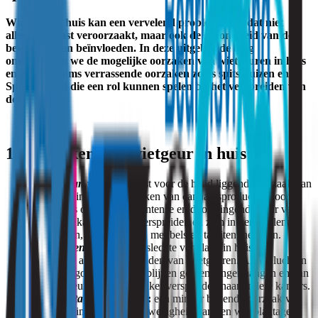
Wietgeur in huis kan een vervelend probleem zijn dat niet
alleen overlast veroorzaakt, maar ook de gezondheid van de
bewoners kan beïnvloeden. In deze uitgebreide blog
onderzoeken we de mogelijke oorzaken van wietgeuren in huis
en zien we soms verrassende oorzaken zoals spitsmuizen en
Spaanskruid die een rol kunnen spelen bij het verspreiden van
deze geuren.
1. Oorzaken van wietgeur in huis:
Roken van wiet
:
de meest voor de hand liggende oorzaak van
wietgeur in huis is het roken van cannabisproducten door
bewoners of gasten. De intense en doordringende geur van
wietrook kan zich snel verspreiden en zich in verschillende
materialen, zoals kleding, meubels en tapijten, nestelen.
Onvoldoende ventilatie
:
slechte ventilatie in huis kan
bijdragen aan het vasthouden van wietgeuren. Als de lucht in
huis niet goed circuleert, blijven geuren langer hangen en kan
de wietgeur zich makkelijker verspreiden naar andere kamers.
Wietplantage in de buurt
:
een minder bekende oorzaak van
wietgeur in huis is de aanwezigheid van een wietplantage in