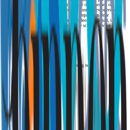
maatregelen te nemen en de juiste stappen te ondernemen om de
verspreiding van wietgeur te voorkomen, kunnen bewoners een
aangenamere leefomgeving creëren en de impact van deze
geurproblemen minimaliseren. Als het probleem aanhoudt, is het
altijd verstandig om professionele hulp in te schakelen voor een
grondige inspectie en aanpak.
Hulp nodig?
Druk op de button die voor u van toepassing is.
Ik ben particulier
Klik hier
Ik ben zakelijk
Vraag een offerte aan