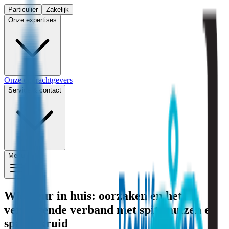
Particulier
Zakelijk
Onze expertises
Onze opdrachtgevers
Service & contact
Menu
Wietgeur in huis: oorzaken en het
verrassende verband met spitsmuizen en
spaanskruid