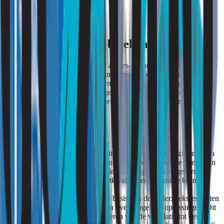
Zie ook:
brandende ogen
Wat kan Strooming betekenen?
Strooming is een gespecialiseerd advies- en onderzoeksbureau dat
zich toelegt op het analyseren van binnenmilieuproblemen, zoals
luchtkwaliteit, vochtproblemen en
geluidsoverlast buren
. Als het
gaat om PVC-vloeren en de mogelijke gezondheidsrisico’s, kan
Strooming een belangrijke rol spelen bij het identificeren en
aanpakken van deze kwesties.
Luchtkwaliteitsonderzoek
:
Strooming kan
luchtkwaliteitsonderzoek uitvoeren om de aanwezigheid van
vluchtige organische stoffen en andere schadelijke deeltjes in
de binnenlucht te meten. Hierdoor krijgen huiseigenaren en
bedrijven inzicht in de luchtkwaliteit en eventuele bronnen
van vervuiling.
Advies en oplossingen
:
Op basis van de onderzoeksresultaten
kan Strooming advies geven over mogelijke oplossingen. Dit
kan variëren van het verbeteren van de ventilatie tot het