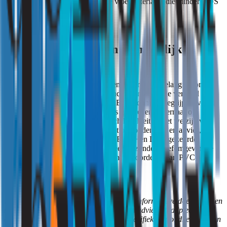
aanbevelen van alternatieve vloermaterialen die minder VOS
en ftalaten uitstoten.
Conclusie pvc vloeren en mogelijke
nadelen
PVC-vloeren hebben hun voordelen, maar het is belangrijk om
bewust te zijn van mogelijke gezondheidsrisico’s die verband
kunnen houden met de materialen. Bij Strooming begrijpen we hoe
cruciaal een gezond binnenmilieu is en streven we ernaar om
problemen aan te pakken die de luchtkwaliteit en het welzijn van
bewoners kunnen beïnvloeden. Met ons onderzoek en advies,
gecombineerd met het gebruik van ECO+ en DIBt gekeurde
materialen, kunnen we helpen om een gezondere leefomgeving te
creëren voor iedereen die geniet van de voordelen van PVC-
vloeren.
Let op: Dit artikel is alleen bedoeld voor informatieve doeleinden en
mag niet worden beschouwd als medisch advies. Raadpleeg altijd
een gekwalificeerde professional voor specifieke gezondheidsvragen