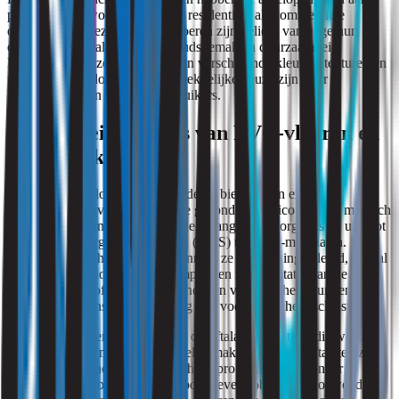
populariteit gewonnen in zowel residentiële als commerciële
omgevingen. Deze kunststof vloeren zijn geliefd vanwege hun
eenvoudige installatie, onderhoudsgemak en duurzaamheid.
Bovendien zijn ze verkrijgbaar in verschillende kleuren, texturen en
patronen, waardoor ze een aantrekkelijke keuze zijn voor
huiseigenaren en zakelijke gebruikers.
Gezondheidsrisico’s van PVC-vloeren en
Keurmerken
Hoewel PVC-vloeren veel voordelen bieden, zijn er ook
bezorgdheden over de mogelijke gezondheidsrisico’s die ze met zich
mee kunnen brengen. Een van de belangrijkste zorgen is de uitstoot
van vluchtige organische stoffen (VOS) uit PVC-materialen. Deze
VOS kunnen schadelijk zijn wanneer ze worden ingeademd, vooral
bij langdurige blootstelling. Symptomen zoals irritatie van de
luchtwegen, hoofdpijn, duizeligheid en vermoeidheid kunnen
optreden bij mensen die gevoelig zijn voor deze chemische stoffen.
Daarnaast kunnen PVC-vloeren ook ftalaten bevatten, die worden
gebruikt om het materiaal flexibel te maken. Sommige ftalaten zijn
in verband gebracht met gezondheidsproblemen, waaronder
hormonale verstoringen en reproductieve problemen. Hoewel de