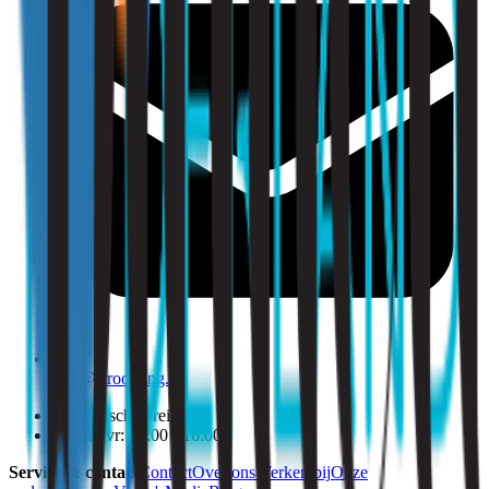
info@strooming.nl
Telefonisch bereikbaar:
Ma t/m vr: 09:00 - 16:00
Service & contact
Contact
Over ons
Werken bij
Onze