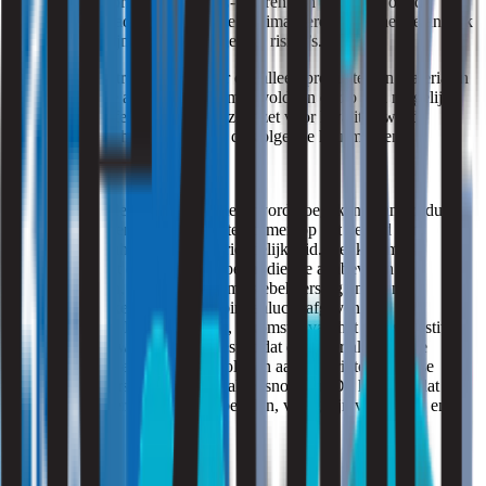
regulering en normen voor PVC-vloeren zijn verbeterd om de
uitstoot van schadelijke stoffen te minimaliseren, blijft het belangrijk
om bewust te zijn van deze mogelijke risico’s.
Bij Strooming streven we ernaar om alleen producten en materialen
te gebruiken die aan strenge normen voldoen en zo min mogelijk
schadelijke stoffen bevatten. Onze inzet voor kwaliteit wordt
weerspiegeld in het gebruik van de volgende keurmerken:
ECO
+: Het ECO+ keurmerk wordt toegekend aan producten
die voldoen aan de hoogste normen op het gebied van
duurzaamheid en milieuvriendelijkheid. Het keurmerk
waarborgt dat de PVC-vloeren die we aanbevelen en
gebruiken, uitblinken in emissiebeheersing en geen
schadelijke stoffen in de binnenlucht afgeven.
DIBt
: Het DIBt keurmerk, afkomstig van het Duitse Instituut
voor Bouwtechniek, bevestigt dat de materialen die we
adviseren en installeren voldoen aan de strikte Europese
bouwvoorschriften en kwaliteitsnormen. Dit houdt in dat de
PVC-vloeren die we aanbevelen, veilig zijn voor mens en
milieu.