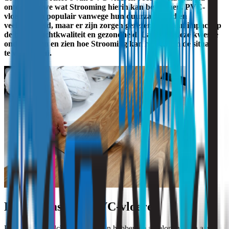
ontdekken we wat Strooming hierin kan betekenen. PVC-
vloeren zijn populair vanwege hun duurzaamheid en
veelzijdigheid, maar er zijn zorgen gerezen over hun impact op
de binnenluchtkwaliteit en gezondheid. Laten we deze kwestie
onderzoeken en zien hoe Strooming kan helpen om de situatie
te verbeteren.
De opkomst van PVC-vloeren
PVC (Polyvinylchloride) vloeren hebben de afgelopen jaren aan