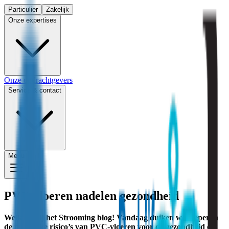
Particulier
Zakelijk
Onze expertises
Onze opdrachtgevers
Service & contact
Menu
PVC-vloeren nadelen gezondheid
Welkom bij het Strooming blog! Vandaag duiken we dieper in
de mogelijke risico’s van PVC-vloeren voor de gezondheid en