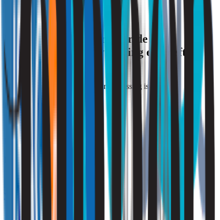
of problemen.
Maakt u zich zorgen over de
luchtkwaliteit in uw woning en heeft u
hierbij hulp nodig?
Druk op de button die voor u van toepassing is.
Ik ben particulier
Klik hier
Ik ben zakelijk
Vraag een offerte aan