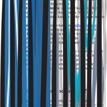
indruk ontstaat van een echte wietgeur.
Schimmel en vochtproblemen
: schimmel kan een scherpe
geur veroorzaken die aan wiet doet denken. Vooral bij
aanhoudende vochtproblemen kan een sterke wietgeur in huis
ontstaan.
Rioollucht en wietgeur
: soms kan een
rioollucht in huis
worden ervaren als een geur die aan wiet doet denken. Een
rioollucht kan afkomstig zijn van verstopte leidingen of
gebrekkige ventilatie in sanitaire ruimtes, die zich door de
woning verspreidt en een vergelijkbare hinderlijke geur kan
veroorzaken.
Overlast van buren
: de geur van wietrook van buren kan in
appartementen aanzienlijke overlast veroorzaken. Dit kan
komen door regelmatig gebruik in een nabije woning. In
zulke situaties maken veel mensen zich zorgen over de
mogelijke gezondheidsrisico’s van een aanhoudende wietgeur
in huis.
Is een wietlucht in huis schadelijk?
Veel mensen vragen zich af of een wietlucht schadelijk is. De
gezondheidsrisico’s van een wietgeur in huis hangen af van de bron