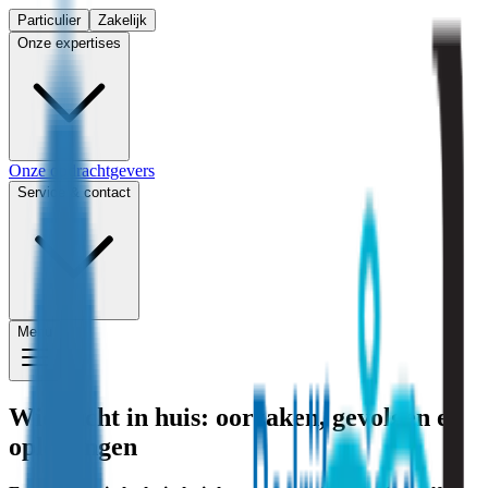
Particulier
Zakelijk
Onze expertises
Onze opdrachtgevers
Service & contact
Menu
Wietlucht in huis: oorzaken, gevolgen en
oplossingen