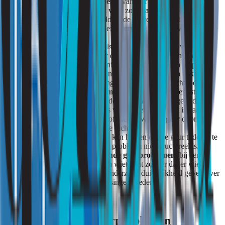
Chemische reactie met verf
: wanneer de geur voortkomt uit
een chemische reactie met verf, zorg dan voor goede
ventilatie. Mocht dit onvoldoende helpen, neem dan contact
op met de verfleverancier en overweeg een nieuwe dekkende
laag aan te brengen.
Rioollucht aanpakken
: als de geur afkomstig is van
rioolproblemen, controleer dan op verstopte leidingen of
gebrekkige ventilatie in sanitaire ruimtes. Het kan helpen om
deze ruimtes grondig te reinigen en eventueel een vakman in
te schakelen om verstoppingen of lekkages te verhelpen.
Overlast door buren verminderen
: komt de overlast van
wietlucht van de buren, onderzoek dan waar de geur de
woning binnendringt, zoals via de meterkast. Het is vaak
effectief om kleine gaatjes of kieren waar de geur doorheen
komt zo goed mogelijk af te dichten.
Ventilatie
: goede ventilatie kan helpen om de geur tijdelijk te
verminderen, vooral als het probleem niet structureel is.
Onderzoek bij aanhoudende geurproblemen
: bij een
hardnekkige geur, zoals een wietlucht zonder dat er wiet
aanwezig is, kan een geuronderzoek duidelijkheid geven over
de bron en mogelijke oplossingen bieden.
Onderzoek naar geurproblemen