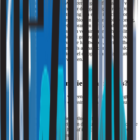
en de concentratie van de geur. Wanneer de geur afkomstig is van
natuurlijke bronnen zoals planten, is er doorgaans geen reden tot
zorg. Echter, bij langdurige blootstelling aan een wietlucht door
cannabisgebruik, zoals bij regelmatig blowen in een nabije woning,
speelt ook fijnstof een rol. Bij het verbranden van cannabis komt
fijnstof vrij, wat kan bijdragen aan een verminderde luchtkwaliteit.
In sommige gevallen kan dit leiden tot gezondheidsklachten zoals
hoofdpijn, duizeligheid, irritatie van de luchtwegen, vermoeidheid
en verergering van aandoeningen zoals astma. Vooral in afgesloten
ruimtes kan de concentratie fijnstof snel oplopen en bij langdurige
blootstelling de gezondheid beïnvloeden.
Hoe verwijder je een wietlucht in huis?
De aanpak voor het verwijderen van een wietgeur in huis hangt af
van de oorzaak. Hier zijn enkele oplossingen om de geur uit huis te
krijgen:
Spitsmuizen weren
: als de wietlucht afkomstig is van
spitsmuizen, is het belangrijk om de muizen te weren door alle
kleine gaatjes en kieren in huis af te dichten, zodat ze niet
meer binnen kunnen komen.