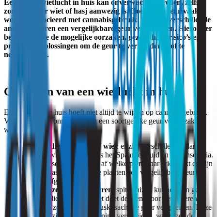
Een sterke wietlucht in huis kan onverwacht optreden, zelfs
zonder dat er wiet of hasj aanwezig is. Hoewel de geur vaak
wordt geassocieerd met cannabisgebruik, kunnen verschillende
andere factoren een vergelijkbare geur veroorzaken. Hieronder
bespreken we de mogelijke oorzaken, gezondheidsrisico’s en
praktische oplossingen om de geur te verminderen of te
neutraliseren.
Oorzaken van een wietlucht in huis
Een wietgeur in huis hoeft niet altijd te wijzen op cannabisgebruik.
Verschillende bronnen kunnen een soortgelijke geur veroorzaken,
waaronder:
Planten die ruiken naar wiet
: er zijn verschillende planten
die naar wiet ruiken, zoals het Spaanse kruid en de sanseveria.
Veel mensen vragen zich af welke plant naar wiet ruikt en zijn
vaak verrast dat meerdere planten een vergelijkbare geur
kunnen afgeven.
Spitsmuizen en geurklieren
: spitsmuizen kunnen een geur
afgeven die soms aan wiet doet denken, door geurklieren
waarmee ze een sterke muskusachtige geur verspreiden. Deze
geur kan zich door de woning verspreiden, waardoor de