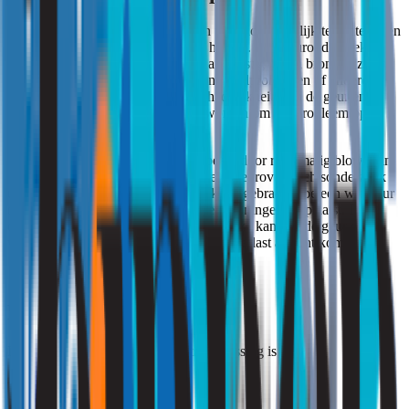
In situaties waarbij de bron van een wietlucht moeilijk te achterhalen
is, kunnen specifieke onderzoeken helpen. Een geuronderzoek kan
bijvoorbeeld vaststellen of de geur afkomstig is van bronnen zoals
muizen, schimmel, bepaalde planten, rioolproblemen of andere
oorzaken. Dit geeft inzicht in de schadelijkheid van de geur en de
maatregelen die genomen kunnen worden om het probleem op te
lossen.
Bij geurhinder door buren, bijvoorbeeld door regelmatig blowen in
een aangrenzend appartement, kan een geuroverdrachtsonderzoek
uitkomst bieden. Hiermee wordt in kaart gebracht hoe een wietgeur
of andere hinderlijke geur zich tussen woningen verplaatst. Dit
onderzoek helpt om te begrijpen via welke kanalen de geur de
woning binnendringt en hoe u van de overlast af kunt komen.
Hulp nodig?
Druk op de button die voor u van toepassing is.