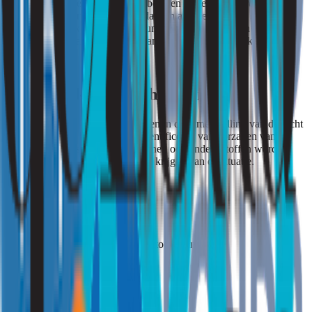
worden vastgesteld. Dit helpt te bepalen of de geur wordt
veroorzaakt door ammoniak of dat een andere bron
verantwoordelijk is. Metingen kunnen vooral nuttig zijn als er
klachten zijn of als de oorzaak van de geur niet duidelijk is.
Onderzoek naar luchtkwaliteit
Luchtonderzoek kan inzicht bieden in de samenstelling van de lucht
in een ruimte en helpen bij het identificeren van oorzaken van
geurhinder. Naast ammoniak kunnen ook andere stoffen worden
gemeten om een volledig beeld te krijgen van de situatie.
Hulp nodig?
Druk op de button die voor u van toepassing is.
Ik ben particulier
Klik hier