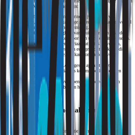
Een geur die lijkt op ammoniak hoeft niet altijd afkomstig te zijn van
ammoniak zelf. Mogelijke bronnen zijn:
Urine
: Afbraak van ureum in urine, bijvoorbeeld van
huisdieren, kan ammoniakachtige geuren veroorzaken, vooral
bij ophoping of onvoldoende reiniging.
Ongedierte
: De aanwezigheid van muizen, ratten of andere
dieren kan geur veroorzaken door hun urine en uitwerpselen.
Isolatiemateriaal
: Isolatiemateriaal dat nat is geworden,
bijvoorbeeld door lekkages, kan een geur ontwikkelen die
lijkt op ammoniak of urine. Dit kan komen door vocht,
schimmels of vervuiling.
Technische installaties
: Lekkages in apparatuur zoals
koelsystemen met ammoniak als koelmiddel kunnen een geur
verspreiden.
Ventilatieproblemen
: Onvoldoende luchtcirculatie kan
ervoor zorgen dat geuren blijven hangen.
Het meten van ammoniak in het
binnenmilieu
Met meetapparatuur kan de concentratie ammoniak in de lucht