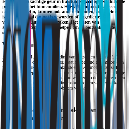
Een ammoniakachtige geur in huis kan wijzen op verschillende
problemen in het binnenmilieu. Hoewel ammoniak zelf een
oorzaak kan zijn, kunnen ook andere bronnen, zoals urine,
isolatiemateriaal dat nat is geworden of ongedierte,
vergelijkbare geuren veroorzaken. Het meten van
ammoniakconcentraties kan helpen om de oorzaak vast te
stellen.
Wat is ammoniak?
Ammoniak (NH₃) is een verbinding van stikstof en waterstof. In
verdunde vorm, opgelost in water, staat het bekend als ammonia en
wordt het gebruikt in schoonmaakmiddelen. Ammoniakgas zelf
wordt ook toegepast in sommige industriële koelinstallaties. In hoge
concentraties kan ammoniak irriterend werken op de luchtwegen en
ogen. Hoewel pure ammoniak binnenshuis zelden voorkomt, kan
het in specifieke situaties een probleem vormen.
Veelvoorkomende oorzaken van
ammoniakachtige geur