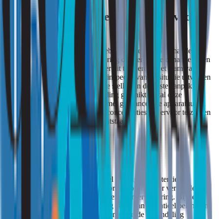
Strooming en ozonbehandelingen voor
particulieren
Voor particulieren die behoefte hebben aan een ozonbehandeling,
biedt Strooming expertise en ervaring om dergelijke behandelingen
op een veilige en effectieve manier uit te voeren. Het team van
Strooming zal eerst een grondige inspectie van de situatie uitvoeren
om het specifieke probleem vast te stellen en de juiste aanpak te
bepalen. Indien een ozonbehandeling geschikt is, zal deze
professioneel worden uitgevoerd met geavanceerde apparatuur en
zorgvuldige monitoring van ozonconcentraties om ervoor te zorgen
dat er geen gezondheidsrisico’s ontstaan.
Conclusie
Ozon is een krachtig gas met zowel gunstige als potentieel
schadelijke eigenschappen. Het wordt gebruikt voor verschillende
doeleinden, waaronder desinfectie en geurverwijdering. Bij het
uitvoeren van een ozonbehandeling is het van essentieel belang om
de gezondheidsrisico’s in acht te nemen en de behandeling