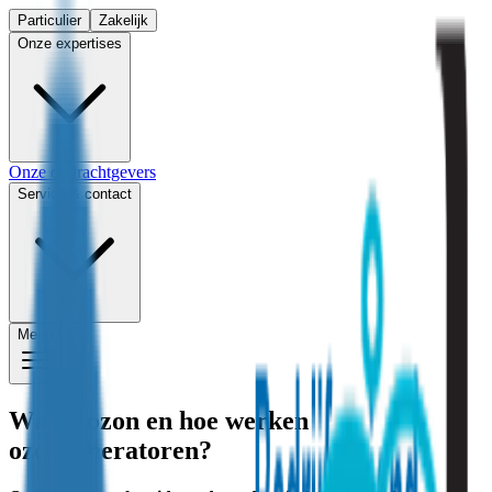
Particulier
Zakelijk
Onze expertises
Onze opdrachtgevers
Service & contact
Menu
Wat is ozon en hoe werken
ozongeneratoren?