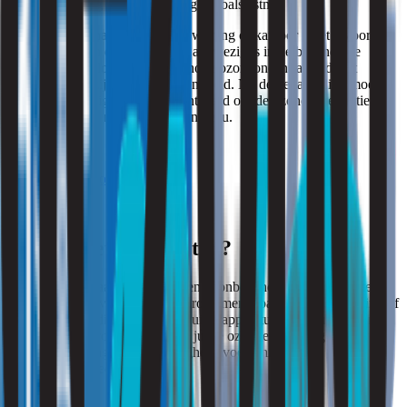
zelfs verergering van aandoeningen zoals astma.
Bij een ozonbehandeling in een woning of kantoor moet ervoor
gezorgd worden dat er niemand aanwezig is in de behandelde
ruimte, omdat blootstelling aan hoge ozonconcentraties direct
schadelijk kan zijn voor de gezondheid. Na de behandeling moeten
de ruimte grondig worden geventileerd om de ozonconcentratie
terug te brengen naar een veilig niveau.
Zie ook:
hooikoorts klachten
Waar moet je op letten?
Het is van cruciaal belang om een ozonbehandeling alleen uit te
voeren in geval van specifieke problemen, zoals geurverwijdering of
schimmelbestrijding, en met de juiste apparatuur. Een professioneel
bedrijf, zoals Strooming, kan de juiste ozonbehandeling uitvoeren
met inachtneming van alle veiligheidsvoorschriften en
gezondheidsaspecten.