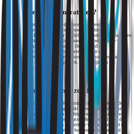
Hoe werken ozongeneratoren?
Ozongeneratoren zijn apparaten die ozon produceren door
zuurstofmoleculen te splitsen en opnieuw te combineren in
ozonmoleculen. Dit gebeurt door middel van elektrische ontladingen
of corona-ontlading. Het proces is gebaseerd op het principe van
corona-ontlading, waarbij lucht wordt blootgesteld aan
hoogspannings-elektroden, waardoor een deel van de
zuurstofmoleculen wordt omgezet in ozon. Deze ozongeneratoren
kunnen variëren in grootte en capaciteit, afhankelijk van het
beoogde gebruik.
Ozonbehandeling en gezondheid
Hoewel ozon een effectief desinfectiemiddel is, moet het met de
nodige voorzichtigheid worden gebruikt vanwege de mogelijke
gezondheidsrisico’s. Ozon is een krachtige oxidant en kan in hoge
concentraties schadelijk zijn voor de gezondheid, vooral voor de
luchtwegen. Inademen van ozon kan irritatie van de neus, keel en
longen veroorzaken, en kan leiden tot hoesten, kortademigheid en