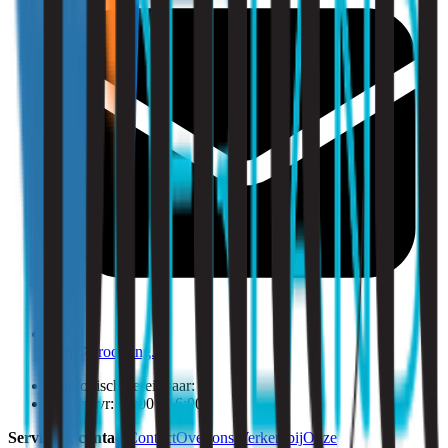
info@strooming.nl
Telefonisch bereikbaar:
Ma t/m vr: 09:00 - 16:00
Service & contact
Contact
Over ons
Werken bij
Onze