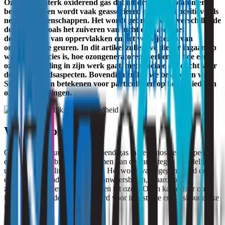
Ozon is een sterk oxiderend gas dat uit drie zuurstofatomen
bestaat (O3) en wordt vaak geassocieerd met zowel positieve als
negatieve eigenschappen. Het wordt gebruikt voor verschillende
doeleinden, zoals het zuiveren van lucht en water, het
desinfecteren van oppervlakken en het verwijderen van
onaangename geuren. In dit artikel zullen we dieper ingaan op
wat ozon precies is, hoe ozongeneratoren werken en hoe een
ozonbehandeling in zijn werk gaat, met speciale aandacht voor
de gezondheidsaspecten. Bovendien zullen we bespreken wat
Strooming kan betekenen voor particulieren op het gebied van
ozonbehandelingen.
Wat is ozon?
Ozon is een natuurlijk voorkomend gas in de atmosfeer en speelt
een cruciale rol bij het beschermen van de aarde tegen schadelijke
ultraviolette straling van de zon. Het wordt vaak gegenereerd door
elektrische ontladingen tijdens onweersbuien, waardoor
zuurstofmoleculen zich verbinden tot ozon. Ozon kan echter ook
kunstmatig worden geproduceerd voor industriële en huishoudelijke
toepassingen.