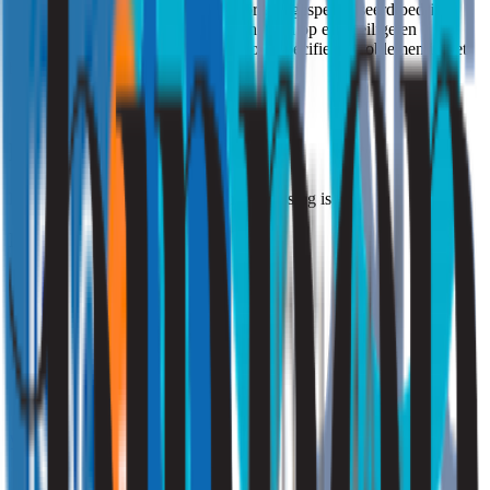
professioneel te laten uitvoeren door een gespecialiseerd bedrijf
zoals Strooming. Op die manier kan ozon op een veilige en
effectieve manier worden ingezet voor specifieke problemen in het
binnenmilieu.
Hulp nodig?
Druk op de button die voor u van toepassing is
Ik ben particulier
Klik hier
Ik ben zakelijk
Vraag een offerte aan